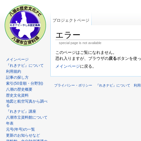
プロジェクトページ
エラー
special page is not available
このページはご覧になれません。
恐れ入りますが、ブラウザの
戻る
ボタンを使
メインページ
『れきナビ』について
メインページ
に戻る。
利用規約
記事の探し方
索引(50音順・分野別)
プライバシー・ポリシー
『れきナビ』について
利用
八潮の歴史概要
歴史文化資料
地図と航空写真から調べ
る
『れきナビ』講座
八潮市立資料館について
年表
元号(年号)の一覧
更新のお知らせなど