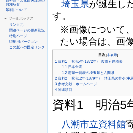
資料館・文化財保護課の
埼玉県
が誕生した
お知らせ
印刷について
す。
ツールボックス
リンク元
※画像について
関連ページの更新状況
特別ページ
たい場合は、画
印刷用バージョン
この版への固定リンク
目次
[
非表示
]
1
資料1 明治5年(1872年) 改置府県概表
1.1
日本全図
1.2
府県一覧表の埼玉県と入間県
2
資料2 明治12年(1879年) 埼玉県の辞令(中
3
参考文献・ホームページ
4
関連項目
資料1 明治5年
八潮市立資料館