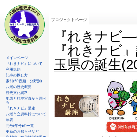
プロジェクトページ
『れきナビ―
『れきナビ』
メインページ
玉県の誕生(20
『れきナビ』について
利用規約
記事の探し方
索引(50音順・分野別)
八潮の歴史概要
歴史文化資料
地図と航空写真から調べ
る
『れきナビ』講座
八潮市立資料館について
年表
元号(年号)の一覧
更新のお知らせなど