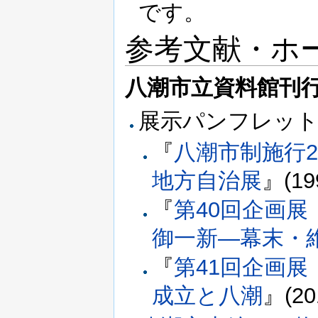
です。
参考文献・ホ
八潮市立資料館刊
展示パンフレッ
『
八潮市制施行
地方自治展
』(19
『
第40回企画展
御一新―幕末・
『
第41回企画展
成立と八潮
』(20