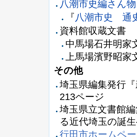
八潮市史編さん物
『
八潮市史 通
資料館収蔵文書
中馬場石井明家文
上馬場濱野昭家文書
その他
埼玉県編集発行『新
213ページ
埼玉県立文書館編
る近代埼玉の誕生―
行田市ホームペー