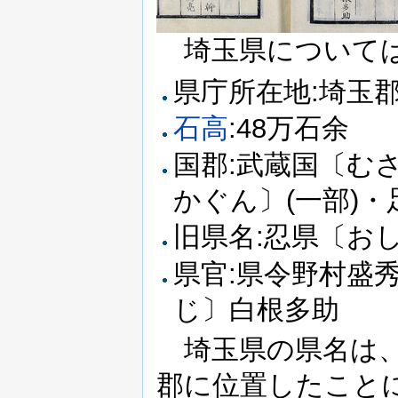
埼玉県については
県庁所在地:埼玉郡
石高
:48万石余
国郡:武蔵国〔む
かぐん〕(一部)・
旧県名:忍県〔お
県官:県令野村盛
じ〕白根多助
埼玉県の県名は、
郡に位置したこと