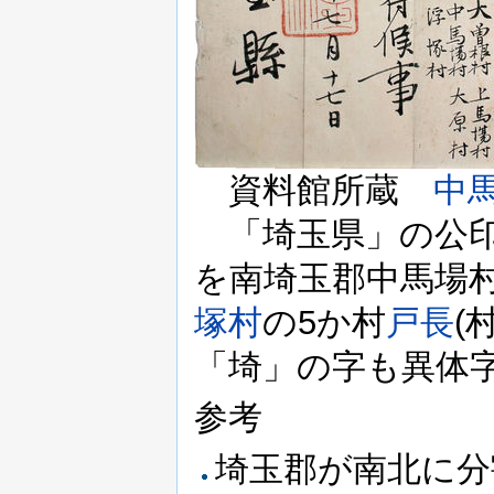
資料館所蔵
中
「埼玉県」の公印
を南埼玉郡中馬場
塚村
の5か村
戸長
(
「埼」の字も異体
参考
埼玉郡が南北に分割