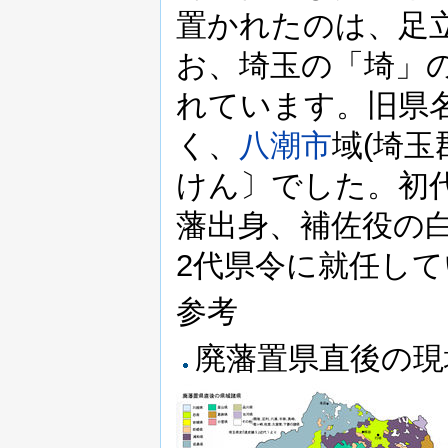
置かれたのは、足
お、埼玉の「埼」の
れています。旧県
く、
八潮市
域(埼
けん〕でした。初代
藩出身、補佐役の
2代県令に就任し
参考
廃藩置県直後の現