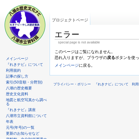
プロジェクトページ
エラー
special page is not available
このページはご覧になれません。
恐れ入りますが、ブラウザの
戻る
ボタンを使
メインページ
『れきナビ』について
メインページ
に戻る。
利用規約
記事の探し方
索引(50音順・分野別)
プライバシー・ポリシー
『れきナビ』について
利用
八潮の歴史概要
歴史文化資料
地図と航空写真から調べ
る
『れきナビ』講座
八潮市立資料館について
年表
元号(年号)の一覧
更新のお知らせなど