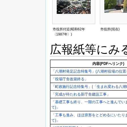
市役所付近(昭和62年
市役所(現在)
〈1987年〉)
広報紙等にみ
内容(PDFへリンク)
「八潮村発足記念特集号」(八潮村役場の位置
「役場庁舎改築終る」
「町政施行記念特集号」(「生まれ変わる八潮
「完成が待たれる新庁舎建設工事」
「基礎工事も終り、一階の工事へと進んでいま
て)」
「工事も進み、ほぼ原形をとどめるにいたりま
て)」