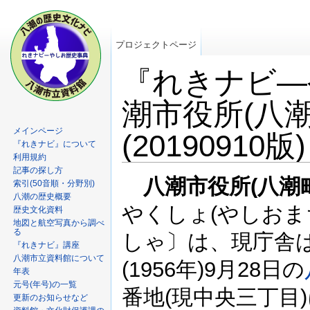
プロジェクトページ
『れきナビ―
潮市役所(八
メインページ
(20190910版)
『れきナビ』について
利用規約
記事の探し方
八潮市役所(八潮
索引(50音順・分野別)
八潮の歴史概要
やくしょ(やしお
歴史文化資料
地図と航空写真から調べ
る
しゃ〕は、現庁舎
『れきナビ』講座
八潮市立資料館について
(1956年)9月28日の
年表
元号(年号)の一覧
番地(現中央三丁目
更新のお知らせなど