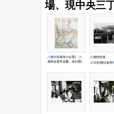
場、現中央三丁
八幡村
役場等の位置(「八
八潮村役場
潮村設置申請書」添付図)
※注意(脚注参照)