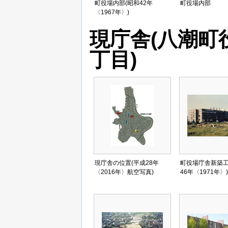
町役場内部(昭和42年
町役場内部
〈1967年〉)
現庁舎(八潮町
丁目)
現庁舎の位置(平成28年
町役場庁舎新築工
〈2016年〉航空写真)
46年〈1971年〉)