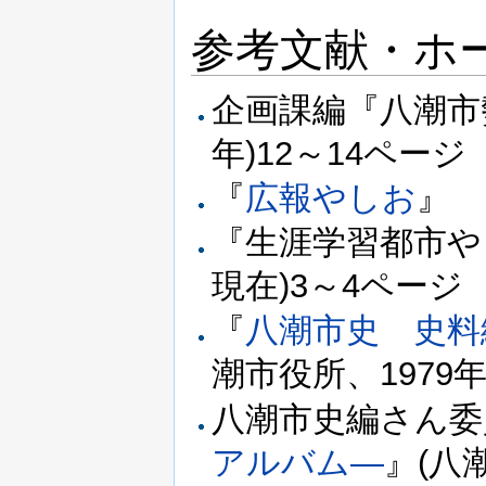
参考文献・ホ
企画課編『八潮市勢
年)12～14ページ
『
広報やしお
』
『生涯学習都市やし
現在)3～4ページ
『
八潮市史 史料
潮市役所、1979年
八潮市史編さん委
アルバム―
』(八潮