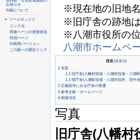
資料館・文化財保護課の
お知らせ
※現在地の旧地
印刷について
※旧庁舎の跡地
ツールボックス
リンク元
※八潮市役所の位
関連ページの更新状況
特別ページ
八潮市ホームペ
印刷用バージョン
この版への固定リンク
目次
[
非表示
]
1
写真
1.1
旧庁舎(八幡村役場・八潮村役場・八潮町
1.2
現庁舎(八潮町役場・八潮市役所、現中央
2
広報紙等にみる庁舎の変遷
3
参考文献・ホームページ
4
関連項目
写真
旧庁舎(八幡村