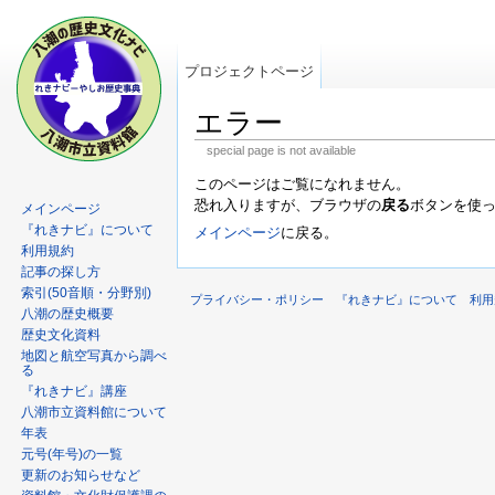
プロジェクトページ
エラー
special page is not available
このページはご覧になれません。
恐れ入りますが、ブラウザの
戻る
ボタンを使
メインページ
『れきナビ』について
メインページ
に戻る。
利用規約
記事の探し方
索引(50音順・分野別)
プライバシー・ポリシー
『れきナビ』について
利用
八潮の歴史概要
歴史文化資料
地図と航空写真から調べ
る
『れきナビ』講座
八潮市立資料館について
年表
元号(年号)の一覧
更新のお知らせなど