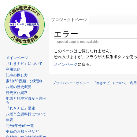
プロジェクトページ
エラー
special page is not available
このページはご覧になれません。
恐れ入りますが、ブラウザの
戻る
ボタンを使
メインページ
『れきナビ』について
メインページ
に戻る。
利用規約
記事の探し方
索引(50音順・分野別)
プライバシー・ポリシー
『れきナビ』について
利用
八潮の歴史概要
歴史文化資料
地図と航空写真から調べ
る
『れきナビ』講座
八潮市立資料館について
年表
元号(年号)の一覧
更新のお知らせなど