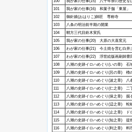
100
我が家の仕事(15) 八十年余の歴史
101
我が家の仕事(16) 和菓子舗「東屋」
102
御針娘(おはりこ)師匠 専称寺
103
八条の明治前半期の開業
104
鞘方三代目鈴木実氏
105
我が家の仕事(20) 大原の大喜窯元
106
わが家の仕事(21) 今土焼を営む白井
107
わが家の仕事(22) 浮世絵版画刷師
108
八潮の史跡イロハめぐり(いの章) 石
109
八潮の史跡イロハめぐり(呂の章) 
110
八潮の史跡イロハめぐり(波之章) 
111
八潮の史跡イロハめぐり(仁之章) 
112
八潮の史跡イロハめぐり(保之章) 
113
八潮の史跡イロハめぐり(辺之章) 
114
八潮の史跡イロハめぐり(止之章) 
115
八潮の史跡イロハめぐり(知之章) 
116
八潮の史跡イロハめぐり(利之章) 