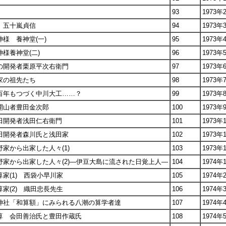
93
1973年
 五十嵐貞信
94
1973年
様 養神堂(一)
95
1973年
様養神堂(二)
96
1973年
の開発者栗原平次右衛門
97
1973年
家の祖先たち
98
1973年
三百年もつづく中川大工……？
99
1973年
開山者豊田金次郎
100
1973年
田開発者浅田仁右衛門
101
1973年
田開発者森川氏と浅田家
102
1973年
家から出家した人々(1)
103
1973年
野家から出家した人々(2)―伊豆大島に流された日覚上人―
104
1974年
家(1) 西袋小早川家
105
1974年
家(2) 織田忠長先生
106
1974年
鷲神社「和算額」にみられる八潮の算学者達
107
1974年
和算 会田善治氏と豊田作蔵氏
108
1974年