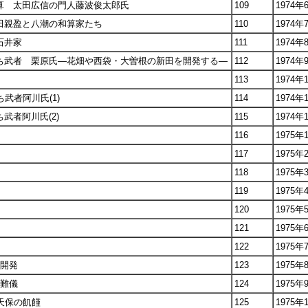
和算 太田広信の門人藤波俊太郎氏
109
1974年
幸田親盈と八潮の和算家たち
110
1974年
石井家
111
1974年
落ち武者 栗原氏―花畑や西袋・大曽根の新田を開発する―
112
1974年
113
1974年
武者阿川氏(1)
114
1974年
武者阿川氏(2)
115
1974年
116
1975年
117
1975年
118
1975年
119
1975年
120
1975年
121
1975年
122
1975年
の開発
123
1975年
の難儀
124
1975年
た天保の飢饉
125
1975年