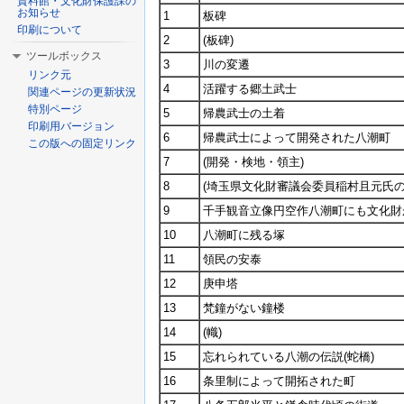
資料館・文化財保護課の
お知らせ
1
板碑
印刷について
2
(板碑)
ツールボックス
3
川の変遷
リンク元
4
活躍する郷土武士
関連ページの更新状況
特別ページ
5
帰農武士の土着
印刷用バージョン
6
帰農武士によって開発された八潮町
この版への固定リンク
7
(開発・検地・領主)
8
(埼玉県文化財審議会委員稲村且元氏の
9
千手観音立像円空作八潮町にも文化財
10
八潮町に残る塚
11
領民の安泰
12
庚申塔
13
梵鐘がない鐘楼
14
(幟)
15
忘れられている八潮の伝説(蛇橋)
16
条里制によって開拓された町