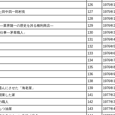
126
1975年
せた田中四一郎村長
127
1975年
128
1976年
」―業界随一の歴史を誇る種利商店―
129
1976年
の仕事―茅葺職人」
130
1976年
131
1976年
132
1976年
133
1976年
134
1976年
135
1976年
136
1976年
138
1976年
を盛んにさせた「海老屋」
139
1976年
に開業した家
141
1977年
の職人
142
1977年
もつ油屋
143
1977年