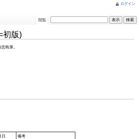
ログイン
閲覧
=初版)
藤忠執筆。
月日
備考