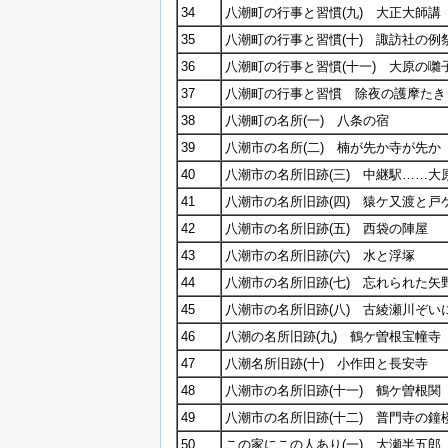
34
八潮町の行事と習慣(九) 大正大師講
35
八潮町の行事と習慣(十) 諏訪社の例祭
36
八潮町の行事と習慣(十一) 大原の囃
37
八潮町の行事と習慣 除夜の護摩たき
38
八潮町の名所(一) 八条の宿
39
八潮市の名所(二) 楠が先か寺が先か
40
八潮市の名所旧跡(三) 中継駅……大
41
八潮市の名所旧跡(四) 猿ケ又渡と戸
42
八潮市の名所旧跡(五) 西袋の陣屋
43
八潮市の名所旧跡(六) 水と浮塚
44
八潮市の名所旧跡(七) 忘れられた矢
45
八潮市の名所旧跡(八) 古綾瀬川ぞい
46
八潮の名所旧跡(九) 鶴ケ曽根宝幢寺
47
八潮名所旧跡(十) 小作田と長安寺
48
八潮市の名所旧跡(十一) 鶴ケ曽根関
49
八潮市の名所旧跡(十二) 普門寺の鐘
50
この家にこの人あり(一) 大瀬半五郎