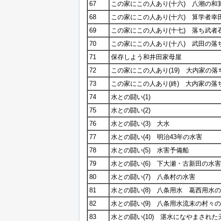
67
この家にこの人あり(十六) 八潮の
68
この家にこの人あり(十六) 算学者
69
この家にこの人あり(十七) 落ち武者
70
この家にこの人あり(十八) 武田の
71
保存しよう和井田家母屋
72
この家にこの人あり(19) 大内家の落ち
73
この家にこの人あり(終) 大内家の落ち
74
水との闘い(1)
75
水との闘い(2)
76
水との闘い(3) 大水
77
水との闘い(4) 明治43年の水害
78
水との闘い(5) 水害予備船
79
水との闘い(6) 下大瀬・古新田の水害
80
水との闘い(7) 八条村の水害
81
水との闘い(8) 八条用水 葛西用水
82
水との闘い(9) 八条用水流末の村々
83
水との闘い(10) 湛水になやまされ