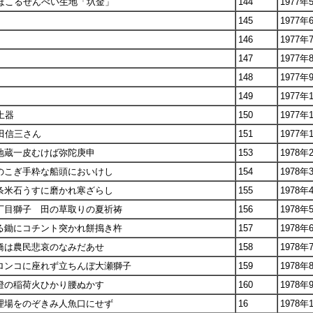
をほこるせんべい生地「圦金」
144
1977年
145
1977年
146
1977年
147
1977年
148
1977年
149
1977年
土器
150
1977年
豊田信三さん
151
1977年
地蔵一皮むけば弥陀庚申
153
1978年
櫓のこぎ手粋な船頭においけし
154
1978年
八条米石うすに磨かれ寒ざらし
155
1978年
二丁目獅子 田の草取りの夏祈祷
156
1978年
掘る鋤にコチント突かれ餅搗き杵
157
1978年
蛇橋は農民悲哀のなみだあせ
158
1978年
ドロンコに座れず立ちんぼ大瀬獅子
159
1978年
提燈の稲荷火ひかり腰ぬかす
160
1978年
料理場をのぞきみ人魚口にせず
16
1978年