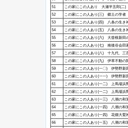
51
この家にこの人あり 大瀬半五郎(二)
52
この家にこの人あり(三) 郷土の学者
53
この家にこの人あり(四) 八条の生き神
54
この家にこの人あり(五) 八条の生き神
55
この家にこの人あり(六) 大曾根新田
56
この家にこの人あり(七) 南後谷会田
57
この家にこの人あり(八) 十九代、
58
この家にこの人あり(九) 伊草不動の
59
この家にこの人あり(一〇) 伊勢野新
60
この家にこの人あり(一一) 伊勢野新
61
この家にこの人あり(一二) 上馬場浜野
62
この家にこの人あり(一二) 上馬場浜
63
この家にこの人あり(一三) 八潮の和算
64
この家にこの人あり(一四) 八潮の和算
65
この家にこの人あり(一四) 花畑大
66
この家にこの人あり(一五) 八潮の