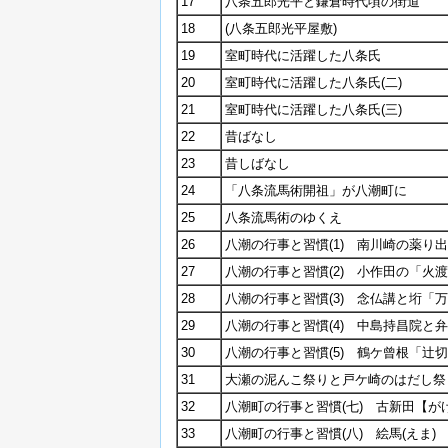
17
八条五郎光平と鎌倉時代頃の街道
18
(八条五郎光平屋敷)
19
室町時代に活躍した八条氏
20
室町時代に活躍した八条氏(二)
21
室町時代に活躍した八条氏(三)
22
昔ばなし
23
昔しばなし
24
「八条流馬術開祖」が八潮町に
25
八条流馬術のゆくえ
26
八潮の行事と習慣(1) 南川崎の薬り
27
八潮の行事と習慣(2) 小作田の「火
28
八潮の行事と習慣(3) 念仏講と垳「
29
八潮の行事と習慣(4) 中島持昌院と
30
八潮の行事と習慣(5) 鶴ケ曾根「辻
31
大瀬の泥んこ祭りと戸ケ崎のはだし祭
32
八潮町の行事と習慣(七) 古新田【
33
八潮町の行事と習慣(八) 絵馬(えま)