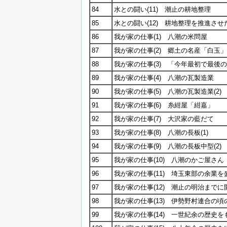
84
水との闘い(11) 潮止の耕地整理
85
水との闘い(12) 耕地整理を推進さ
86
我が家の仕事(1) 八潮の米問屋
87
我が家の仕事(2) 郷土の名産「白玉
88
我が家の仕事(3) 「今年最初で最後
89
我が家の仕事(4) 八潮の瓦製造業
90
我が家の仕事(5) 八潮の瓦製造業(2)
91
我が家の仕事(6) 糸紺屋「紺嘉」
92
我が家の仕事(7) 大沢家の藍だて
93
我が家の仕事(8) 八潮の長板(1)
94
我が家の仕事(9) 八潮の長板中型(2)
95
我が家の仕事(10) 八潮のかご屋さん
96
我が家の仕事(11) 埼玉東部の余業
97
我が家の仕事(12) 潮止の明治まで
98
我が家の仕事(13) 伊勢野村連合の頃
99
我が家の仕事(14) 一世紀余の歴史を