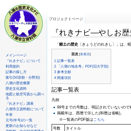
プロジェクトページ
『れきナビ―やしお歴史事
「
郷土の歴史
〔きょうどのれきし〕」は、昭和43
目次
[
非表示
]
メインページ
『れきナビ』について
1
記事一覧表
利用規約
2
「八潮の地名考」PDF(旧大字別)
記事の探し方
3
参考文献
索引(50音順・分野別)
4
関連項目
八潮の歴史概要
歴史文化資料
記事一覧表
地図と航空写真から調べ
る
凡例
『れきナビ』講座
99号までの号数は、明記されていないので
八潮市立資料館について
掲載年は、西暦で示した(和暦は省略)。
年表
※一覧表のPDF版は
こちら‎
元号(年号)の一覧
更新のお知らせなど
号数
タイトル