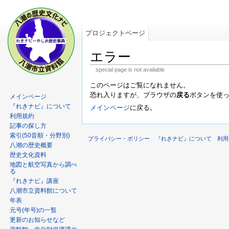
プロジェクトページ
エラー
special page is not available
このページはご覧になれません。
恐れ入りますが、ブラウザの
戻る
ボタンを使
メインページ
『れきナビ』について
メインページ
に戻る。
利用規約
記事の探し方
索引(50音順・分野別)
プライバシー・ポリシー
『れきナビ』について
利用
八潮の歴史概要
歴史文化資料
地図と航空写真から調べ
る
『れきナビ』講座
八潮市立資料館について
年表
元号(年号)の一覧
更新のお知らせなど