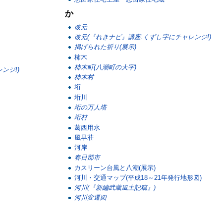
か
改元
改元(『れきナビ』講座:くずし字にチャレンジ!)
掲げられた祈り(展示)
柿木
柿木町(八潮町の大字)
ンジ!)
柿木村
垳
垳川
垳の万人塔
垳村
葛西用水
風早荘
河岸
春日部市
カスリーン台風と八潮(展示)
河川・交通マップ(平成18～21年発行地形図)
河川(『新編武蔵風土記稿』)
河川変遷図