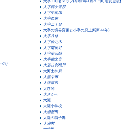
大字・町名マップ(令和3年1月30日町名変更後)
大字鶴ケ曽根
大字中馬場
大字西袋
大字二丁目
大字の境界変更と小字の廃止(昭和44年)
大字八條
大字松之木
大字南後谷
大字南川崎
大字柳之宮
ジ!)
大落古利根川
大河土御厨
大熊栄市
大熊敏男
大堺関
大さかへ
大瀬
大瀬小学校
大瀬新田
大瀬の獅子舞
大瀬村