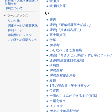
資料館・文化財保護課の
綾瀬川
お知らせ
綾瀬館文庫
印刷について
い
ツールボックス
家数
リンク元
家数(『新編武蔵風土記稿』)
関連ページの更新状況
家数(「八条領村鑑」)
特別ページ
五十嵐貞信
印刷用バージョン
この版への固定リンク
伊草
伊草村
いしなべふさこ童画展
維新(『れきナビ』講座:くずし字にチャレン
遺跡(埋蔵文化財包蔵地)
伊勢野
伊勢野村
伊勢野村連合戸長
板碑
1月の記念日・年中行事など
位置図
一膳のごはんができるまで(展示)
市場之祭文
イチョウ
伊奈忠次年貢割付状