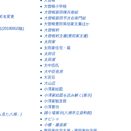
大曽根
大曽根小学校
大曽根新田権兵衛組
町名変更
大曽根新田平次右衛門組
大曽根豊田篤信家文書ほか
190910版)
大曽根村
大曽根村文書(豊田家文書)
太田家
太田家住宅・蔵
太田荘
太田屋
大中臣氏
大中臣長房
大宮荘
大山忍
小澤家絵図
小澤家絵図を読み解く(展示)
小澤家観音群
小澤豊功
踊り場展示(八潮市立資料館)
ら見た八潮」)
オビシャ
小櫃・藤波家
恩田家住宅主屋・恩田家住宅蔵