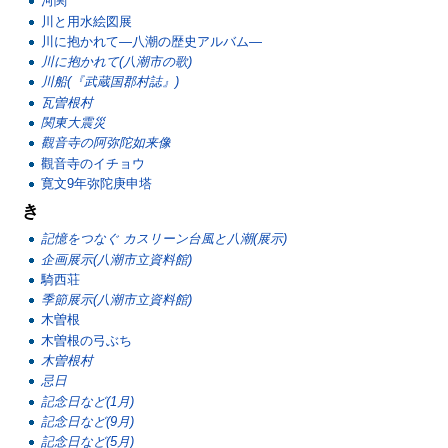
河関
川と用水絵図展
川に抱かれて―八潮の歴史アルバム―
川に抱かれて(八潮市の歌)
川船(『武蔵国郡村誌』)
瓦曽根村
関東大震災
觀音寺の阿弥陀如来像
觀音寺のイチョウ
寛文9年弥陀庚申塔
き
記憶をつなぐ カスリーン台風と八潮(展示)
企画展示(八潮市立資料館)
騎西荘
季節展示(八潮市立資料館)
木曽根
木曽根の弓ぶち
木曽根村
忌日
記念日など(1月)
記念日など(9月)
記念日など(5月)