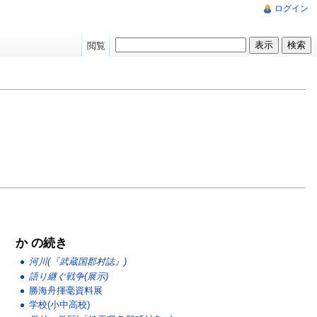
ログイン
閲覧
か の続き
河川(『武蔵国郡村誌』)
語り継ぐ戦争(展示)
勝海舟揮毫資料展
学校(小中高校)