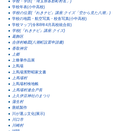
学校・学区(「埼玉県各郡町村名」)
学校年表(小中高校)
学校の位置(『れきナビ』講座:クイズ「空から見た八潮」)
学校の地図・航空写真・校舎写真(小中高校)
学校マップ(令和8年4月高校統合前)
学校(『れきナビ』講座:クイズ)
葛飾区
合併村略図(八潮町設置申請書)
香取神宮
上郷
上條肇作品展
上馬場
上馬場濱野昭家文書
上馬場村
上馬場村検地帳
上馬場村連合戸長
上久伊豆神社のまつり
蒲生村
唐紙製作
川が運ぶ文化(展示)
川口市
川崎村