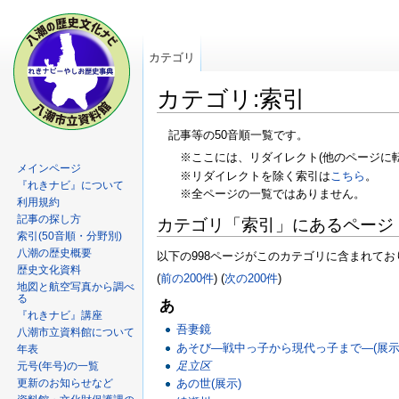
カテゴリ
カテゴリ:索引
記事等の50音順一覧です。
※ここには、リダイレクト(他のページに
メインページ
※リダイレクトを除く索引は
こちら
。
『れきナビ』について
※全ページの一覧ではありません。
利用規約
記事の探し方
カテゴリ「索引」にあるページ
索引(50音順・分野別)
八潮の歴史概要
以下の998ページがこのカテゴリに含まれてお
歴史文化資料
(
前の200件
) (
次の200件
)
地図と航空写真から調べ
る
あ
『れきナビ』講座
吾妻鏡
八潮市立資料館について
あそび―戦中っ子から現代っ子まで―(展示
年表
足立区
元号(年号)の一覧
更新のお知らせなど
あの世(展示)