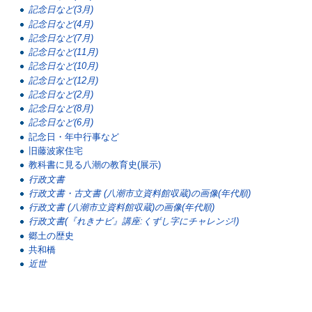
記念日など(3月)
記念日など(4月)
記念日など(7月)
記念日など(11月)
記念日など(10月)
記念日など(12月)
記念日など(2月)
記念日など(8月)
記念日など(6月)
記念日・年中行事など
旧藤波家住宅
教科書に見る八潮の教育史(展示)
行政文書
行政文書・古文書 (八潮市立資料館収蔵)の画像(年代順)
行政文書 (八潮市立資料館収蔵)の画像(年代順)
行政文書(『れきナビ』講座:くずし字にチャレンジ!)
郷土の歴史
共和橋
近世