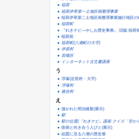
稲荷
稲荷伊草第一土地区画整理事業
稲荷伊草第二土地区画整理事業施行地区の
稲荷町
『れきナビ―やしお歴史事典』:旧版:稲荷前(20
稲荷前
稲荷町(八潮町の大字)
伊原村
岩槻区
インターネット古文書講座
う
浮塚(近世村・大字)
浮塚村
後谷村
え
描かれた明治維新(展示)
駅
駅の位置(『れきナビ』講座:クイズ「空か
疫病と向き合う人びと(展示)
絵図に見る八潮の歴史展