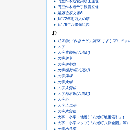
円空作木造愛染明王座像
円空作木造千手観音立像
遠藤忠家文書B
延宝2年垳万人の塔
延宝8年八條領絵図
お
往来物(『れきナビ』講座:くずし字にチャレ
大字
大字青柳町(八潮町)
大字伊草
大字伊勢野
大字稲荷町(八潮町)
大字浮塚
大字大瀬
大字大曽根
大字柿木町(八潮町)
大字垳
大字上馬場
大字木曽根
大字・小字・地番(「八潮町地番索引」)
大字・小字マップ(『八潮町八條全図』等)
大字小作田