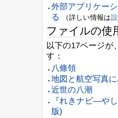
外部アプリケー
る
（詳しい情報は
設
ファイルの使
以下の17ページ
す：
八條領
地図と航空写真に
近世の八潮
『れきナビ―やしお
版)