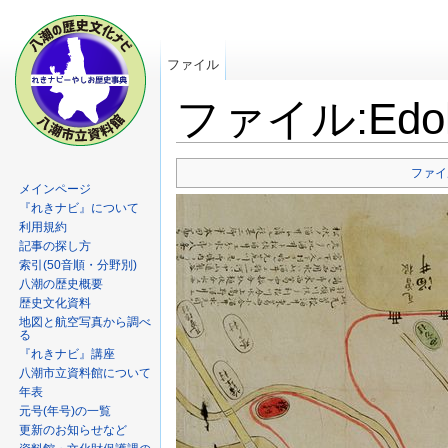
ファイル
ファイル:Edokin
ファイ
メインページ
『れきナビ』について
利用規約
記事の探し方
索引(50音順・分野別)
八潮の歴史概要
歴史文化資料
地図と航空写真から調べ
る
『れきナビ』講座
八潮市立資料館について
年表
元号(年号)の一覧
更新のお知らせなど