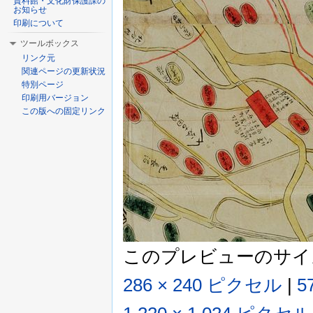
資料館・文化財保護課の
お知らせ
印刷について
ツールボックス
リンク元
関連ページの更新状況
特別ページ
印刷用バージョン
この版への固定リンク
このプレビューのサイ
286 × 240 ピクセル
|
5