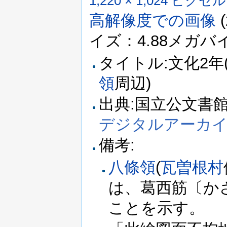
1,220 × 1,024 ピクセル
高解像度での画像
‎
イズ：4.88メガバイト
タイトル:文化2年
領
周辺)
出典:国立公文書館所
デジタルアーカ
備考:
八條領
(
瓦曽根村
は、葛西筋〔か
ことを示す。