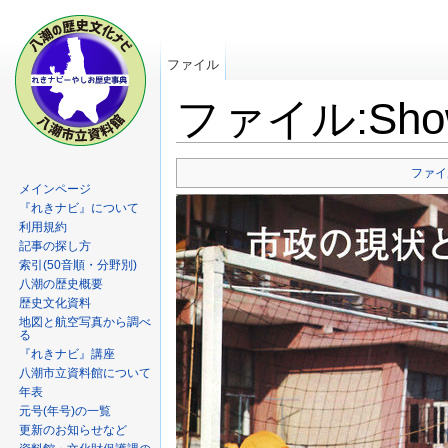
ファイル
ファイル:Showa
ファイ
メインページ
『れきナビ』について
利用規約
記事の探し方
索引(50音順・分野別)
八潮の歴史概要
歴史文化資料
地図と航空写真から調べ
る
『れきナビ』講座
八潮市立資料館について
年表
元号(年号)の一覧
更新のお知らせなど