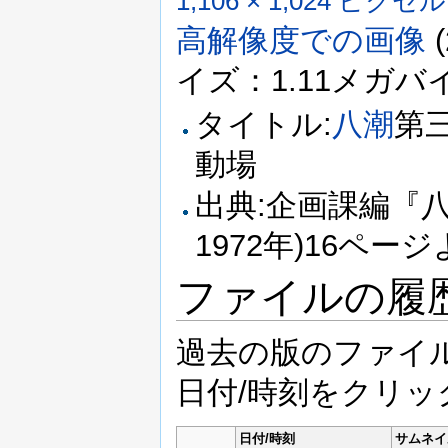
1,106 × 1,024 ピクセル
高解像度での画像
‎
イズ：1.11メガバイト
タイトル:
八潮
第
動場
出典:企画課編『
1972年)16ペー
ファイルの履
過去の版のファイ
日付/時刻をクリ
日付/時刻
サムネイ