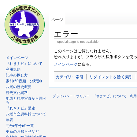
ページ
エラー
special page is not available
このページはご覧になれません。
恐れ入りますが、ブラウザの
戻る
ボタンを使
メインページ
『れきナビ』について
メインページ
に戻る。
利用規約
記事の探し方
カテゴリ
:
索引
リダイレクトを除く索引
索引(50音順・分野別)
八潮の歴史概要
歴史文化資料
プライバシー・ポリシー
『れきナビ』について
利用
地図と航空写真から調べ
る
『れきナビ』講座
八潮市立資料館について
年表
元号(年号)の一覧
更新のお知らせなど