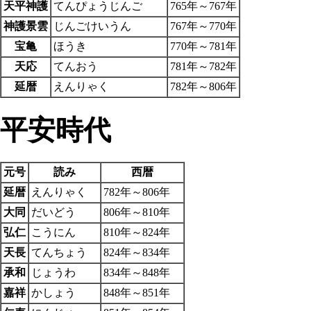
天平神護
てんぴょうじんご
765年～767年
神護景雲
じんごけいうん
767年～770年
宝亀
ほうき
770年～781年
天応
てんおう
781年～782年
延暦
えんりゃく
782年～806年
平安時代
元号
読み
西暦
延暦
えんりゃく
782年～806年
大同
だいどう
806年～810年
弘仁
こうにん
810年～824年
天長
てんちょう
824年～834年
承和
じょうわ
834年～848年
嘉祥
かしょう
848年～851年