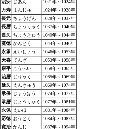
治安
じあん
1021年～1024年
万寿
まんじゅ
1024年～1028年
長元
ちょうげん
1028年～1037年
長暦
ちょうりゃく
1037年～1040年
長久
ちょうきゅう
1040年～1044年
寛徳
かんとく
1044年～1046年
永承
えいしょう
1046年～1053年
天喜
てんぎ
1053年～1058年
康平
こうへい
1058年～1065年
治暦
じりゃく
1065年～1069年
延久
えんきゅう
1069年～1074年
承保
じょうほう
1074年～1077年
承暦
じょうりゃく
1077年～1081年
永保
えいほ
1081年～1084年
応徳
おうとく
1084年～1087年
寛治
かんじ
1087年～1094年