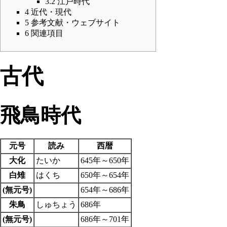
3.2
江戸時代
4
近代・現代
5
参考文献・ウェブサイト
6
関連項目
古代
飛鳥時代
元号
読み
西暦
大化
たいか
645年～650年
白雉
はくち
650年～654年
(無元号)
654年～686年
朱鳥
しゅちょう
686年
(無元号)
686年～701年