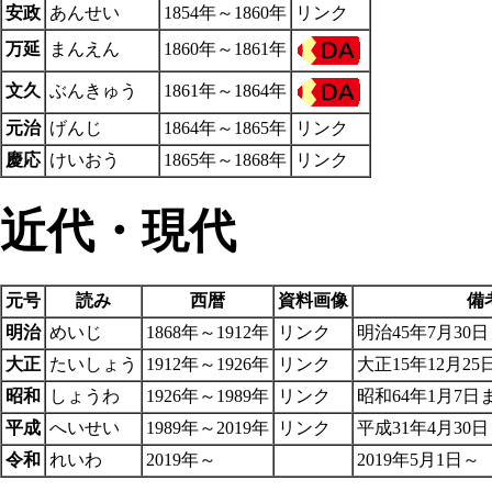
安政
あんせい
1854年～1860年
リンク
万延
まんえん
1860年～1861年
文久
ぶんきゅう
1861年～1864年
元治
げんじ
1864年～1865年
リンク
慶応
けいおう
1865年～1868年
リンク
近代
・
現代
元号
読み
西暦
資料画像
備
明治
めいじ
1868年～1912年
リンク
明治45年7月30
大正
たいしょう
1912年～1926年
リンク
大正15年12月2
昭和
しょうわ
1926年～1989年
リンク
昭和64年1月7日
平成
へいせい
1989年～2019年
リンク
平成31年4月30
令和
れいわ
2019年～
2019年5月1日～