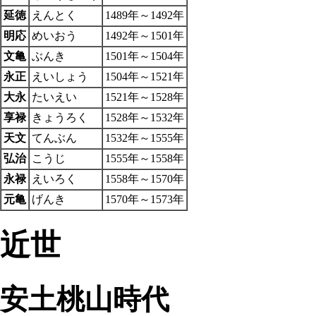
延徳
えんとく
1489年～1492年
明応
めいおう
1492年～1501年
文亀
ぶんき
1501年～1504年
永正
えいしょう
1504年～1521年
大永
たいえい
1521年～1528年
享禄
きょうろく
1528年～1532年
天文
てんぶん
1532年～1555年
弘治
こうじ
1555年～1558年
永禄
えいろく
1558年～1570年
元亀
げんき
1570年～1573年
近世
安土桃山時代