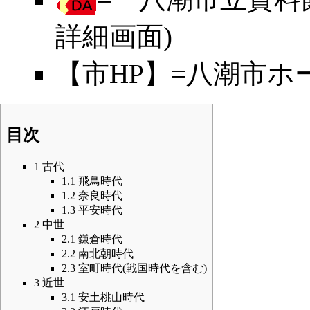
詳細画面)
【市HP】=
八潮市
ホ
目次
1
古代
1.1
飛鳥時代
1.2
奈良時代
1.3
平安時代
2
中世
2.1
鎌倉時代
2.2
南北朝時代
2.3
室町時代(戦国時代を含む)
3
近世
3.1
安土桃山時代