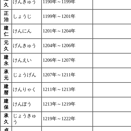
けんきゅう
1190年～1199年
久
正
しょうじ
1199年～1201年
治
建
けんにん
1201年～1204年
仁
元
げんきゅう
1204年～1206年
久
建
けんえい
1206年～1207年
永
承
じょうげん
1207年～1211年
元
建
けんりゃく
1211年～1213年
暦
建
けんぽう
1213年～1219年
保
承
じょうきゅ
1219年～1222年
久
う
貞