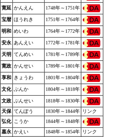
寛延
かんえん
1748年～1751年
宝暦
ほうれき
1751年～1764年
明和
めいわ
1764年～1772年
安永
あんえい
1772年～1781年
天明
てんめい
1781年～1789年
寛政
かんせい
1789年～1801年
享和
きょうわ
1801年～1804年
文化
ぶんか
1804年～1818年
文政
ぶんせい
1818年～1830年
天保
てんぽう
1830年～1844年
リンク
弘化
こうか
1844年～1848年
嘉永
かえい
1848年～1854年
リンク