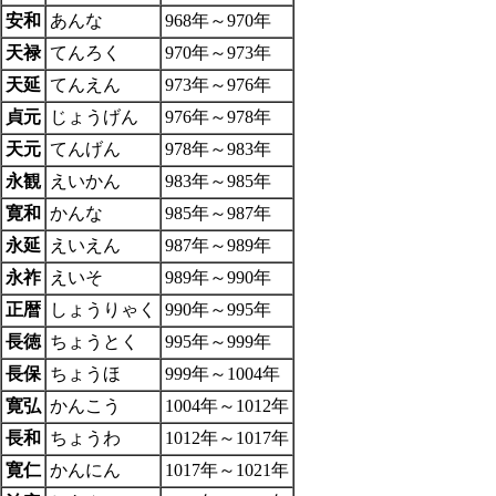
安和
あんな
968年～970年
天禄
てんろく
970年～973年
天延
てんえん
973年～976年
貞元
じょうげん
976年～978年
天元
てんげん
978年～983年
永観
えいかん
983年～985年
寛和
かんな
985年～987年
永延
えいえん
987年～989年
永祚
えいそ
989年～990年
正暦
しょうりゃく
990年～995年
長徳
ちょうとく
995年～999年
長保
ちょうほ
999年～1004年
寛弘
かんこう
1004年～1012年
長和
ちょうわ
1012年～1017年
寛仁
かんにん
1017年～1021年