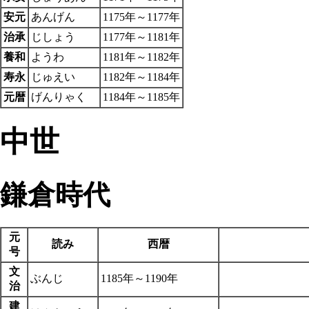
安元
あんげん
1175年～1177年
治承
じしょう
1177年～1181年
養和
ようわ
1181年～1182年
寿永
じゅえい
1182年～1184年
元暦
げんりゃく
1184年～1185年
中世
鎌倉時代
元
読み
西暦
号
文
ぶんじ
1185年～1190年
治
建