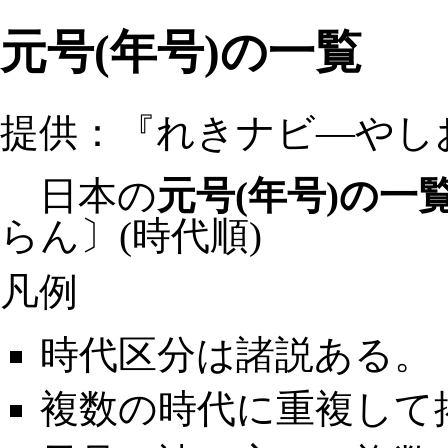
元号(年号)の一覧
提供：『れきナビ―やし
日本の
元号(年号)の一
らん〕(時代順)
凡例
時代区分は諸説ある。
複数の時代に重複して