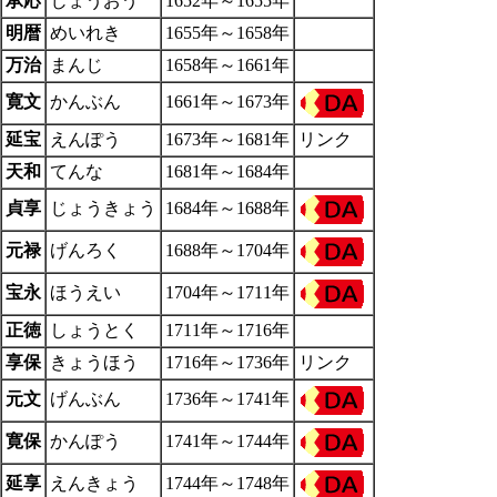
承応
じょうおう
1652年～1655年
明暦
めいれき
1655年～1658年
万治
まんじ
1658年～1661年
寛文
かんぶん
1661年～1673年
延宝
えんぽう
1673年～1681年
リンク
天和
てんな
1681年～1684年
貞享
じょうきょう
1684年～1688年
元禄
げんろく
1688年～1704年
宝永
ほうえい
1704年～1711年
正徳
しょうとく
1711年～1716年
享保
きょうほう
1716年～1736年
リンク
元文
げんぶん
1736年～1741年
寛保
かんぽう
1741年～1744年
延享
えんきょう
1744年～1748年