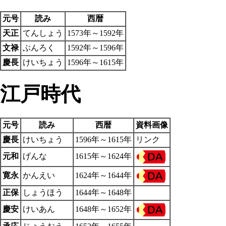
元号
読み
西暦
天正
てんしょう
1573年～1592年
文禄
ぶんろく
1592年～1596年
慶長
けいちょう
1596年～1615年
江戸時代
元号
読み
西暦
資料画像
慶長
けいちょう
1596年～1615年
リンク
元和
げんな
1615年～1624年
寛永
かんえい
1624年～1644年
正保
しょうほう
1644年～1648年
慶安
けいあん
1648年～1652年