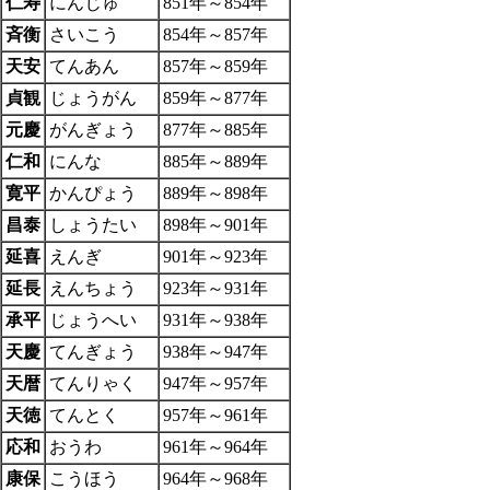
仁寿
にんじゅ
851年～854年
斉衡
さいこう
854年～857年
天安
てんあん
857年～859年
貞観
じょうがん
859年～877年
元慶
がんぎょう
877年～885年
仁和
にんな
885年～889年
寛平
かんぴょう
889年～898年
昌泰
しょうたい
898年～901年
延喜
えんぎ
901年～923年
延長
えんちょう
923年～931年
承平
じょうへい
931年～938年
天慶
てんぎょう
938年～947年
天暦
てんりゃく
947年～957年
天徳
てんとく
957年～961年
応和
おうわ
961年～964年
康保
こうほう
964年～968年