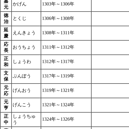
嘉
かげん
1303年～1306年
元
徳
とくじ
1306年～1308年
治
延
えんきょう
1308年～1311年
慶
応
おうちょう
1311年～1312年
長
正
しょうわ
1312年～1317年
和
文
ぶんぽう
1317年～1319年
保
元
げんおう
1319年～1321年
応
元
げんこう
1321年～1324年
亨
正
しょうちゅ
1324年～1326年
中
う