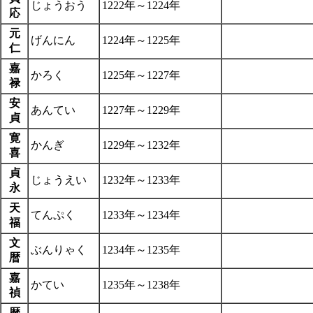
じょうおう
1222年～1224年
応
元
げんにん
1224年～1225年
仁
嘉
かろく
1225年～1227年
禄
安
あんてい
1227年～1229年
貞
寛
かんぎ
1229年～1232年
喜
貞
じょうえい
1232年～1233年
永
天
てんぷく
1233年～1234年
福
文
ぶんりゃく
1234年～1235年
暦
嘉
かてい
1235年～1238年
禎
暦