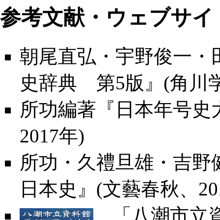
参考文献・ウェブサイ
朝尾直弘・宇野俊一・
史辞典 第5版』(角川学
所功編著『日本年号史
2017年)
所功・久禮旦雄・吉野
日本史』(文藝春秋、201
「
八潮市立