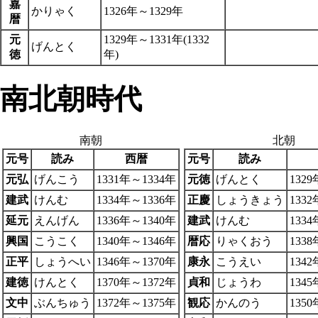
嘉
かりゃく
1326年～1329年
暦
元
1329年～1331年(1332
げんとく
徳
年)
南北朝時代
南朝
北朝
元号
読み
西暦
元号
読み
元弘
げんこう
1331年～1334年
元徳
げんとく
132
建武
けんむ
1334年～1336年
正慶
しょうきょう
133
延元
えんげん
1336年～1340年
建武
けんむ
133
興国
こうこく
1340年～1346年
暦応
りゃくおう
133
正平
しょうへい
1346年～1370年
康永
こうえい
134
建徳
けんとく
1370年～1372年
貞和
じょうわ
134
文中
ぶんちゅう
1372年～1375年
観応
かんのう
135