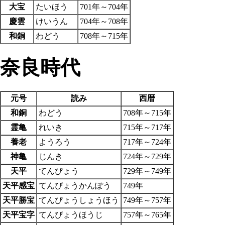
大宝
たいほう
701年～704年
慶雲
けいうん
704年～708年
和銅
わどう
708年～715年
奈良時代
元号
読み
西暦
和銅
わどう
708年～715年
霊亀
れいき
715年～717年
養老
ようろう
717年～724年
神亀
じんき
724年～729年
天平
てんぴょう
729年～749年
天平感宝
てんぴょうかんぽう
749年
天平勝宝
てんぴょうしょうほう
749年～757年
天平宝字
てんぴょうほうじ
757年～765年