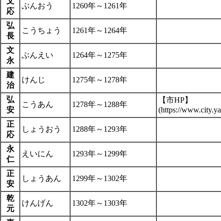
文
ぶんおう
1260年～1261年
応
弘
こうちょう
1261年～1264年
長
文
ぶんえい
1264年～1275年
永
建
けんじ
1275年～1278年
治
弘
【市HP】
こうあん
1278年～1288年
安
正
しょうおう
1288年～1293年
応
永
えいにん
1293年～1299年
仁
正
しょうあん
1299年～1302年
安
乾
けんげん
1302年～1303年
元