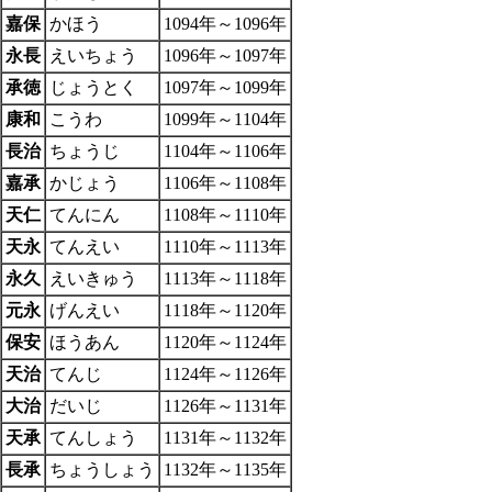
嘉保
かほう
1094年～1096年
永長
えいちょう
1096年～1097年
承徳
じょうとく
1097年～1099年
康和
こうわ
1099年～1104年
長治
ちょうじ
1104年～1106年
嘉承
かじょう
1106年～1108年
天仁
てんにん
1108年～1110年
天永
てんえい
1110年～1113年
永久
えいきゅう
1113年～1118年
元永
げんえい
1118年～1120年
保安
ほうあん
1120年～1124年
天治
てんじ
1124年～1126年
大治
だいじ
1126年～1131年
天承
てんしょう
1131年～1132年
長承
ちょうしょう
1132年～1135年