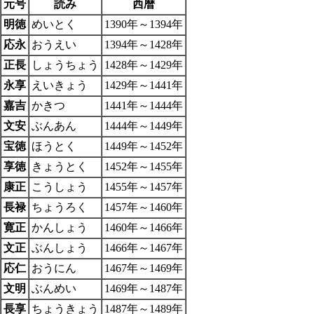
元号
読み
西暦
明徳
めいとく
1390年～1394年
応永
おうえい
1394年～1428年
正長
しょうちょう
1428年～1429年
永享
えいきょう
1429年～1441年
嘉吉
かきつ
1441年～1444年
文安
ぶんあん
1444年～1449年
宝徳
ほうとく
1449年～1452年
享徳
きょうとく
1452年～1455年
康正
こうしょう
1455年～1457年
長禄
ちょうろく
1457年～1460年
寛正
かんしょう
1460年～1466年
文正
ぶんしょう
1466年～1467年
応仁
おうにん
1467年～1469年
文明
ぶんめい
1469年～1487年
長享
ちょうきょう
1487年～1489年