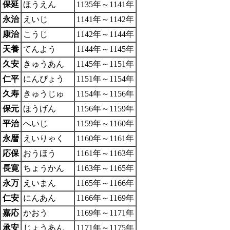
保延
ほうえん
1135年～1141年
永治
えいじ
1141年～1142年
康治
こうじ
1142年～1144年
天養
てんよう
1144年～1145年
久安
きゅうあん
1145年～1151年
仁平
にんぴょう
1151年～1154年
久寿
きゅうじゅ
1154年～1156年
保元
ほうげん
1156年～1159年
平治
へいじ
1159年～1160年
永暦
えいりゃく
1160年～1161年
応保
おうほう
1161年～1163年
長寛
ちょうかん
1163年～1165年
永万
えいまん
1165年～1166年
仁安
にんあん
1166年～1169年
嘉応
かおう
1169年～1171年
承安
じょうあん
1171年～1175年