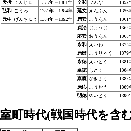
天授
てんじゅ
1375年～1381年
文和
ぶんな
135
弘和
こうわ
1381年～1384年
延文
えんぶん
135
元中
げんちゅう
1384年～1392年
康安
こうあん
136
貞治
じょうじ
136
応安
おうあん
136
永和
えいわ
137
康暦
こうりゃく
137
永徳
えいとく
138
至徳
しとく
138
嘉慶
かきょう
138
康応
こうおう
138
明徳
めいとく
139
室町時代(戦国時代を含む