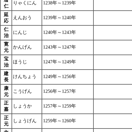
りゃくにん
1238年～1239年
仁
延
えんおう
1239年～1240年
応
仁
にんじ
1240年～1243年
治
寛
かんげん
1243年～1247年
元
宝
ほうじ
1247年～1249年
治
建
けんちょう
1249年～1256年
長
康
こうげん
1256年～1257年
元
正
しょうか
1257年～1259年
嘉
正
しょうげん
1259年～1260年
元