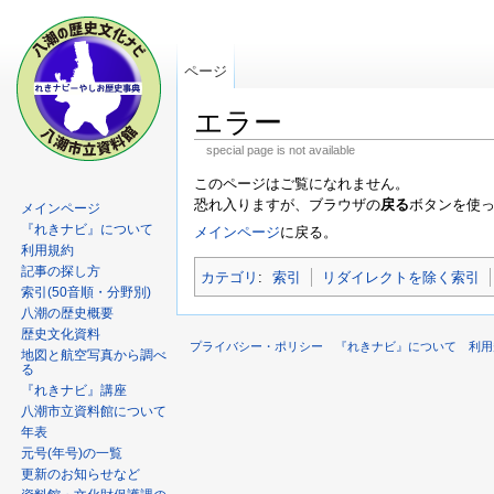
ページ
エラー
special page is not available
このページはご覧になれません。
恐れ入りますが、ブラウザの
戻る
ボタンを使
メインページ
『れきナビ』について
メインページ
に戻る。
利用規約
記事の探し方
カテゴリ
:
索引
リダイレクトを除く索引
索引(50音順・分野別)
八潮の歴史概要
歴史文化資料
プライバシー・ポリシー
『れきナビ』について
利用
地図と航空写真から調べ
る
『れきナビ』講座
八潮市立資料館について
年表
元号(年号)の一覧
更新のお知らせなど