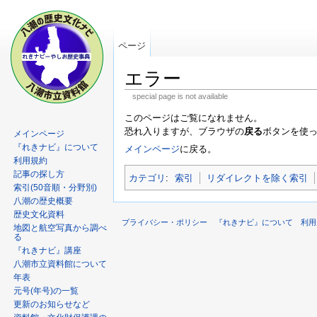
ページ
エラー
special page is not available
このページはご覧になれません。
恐れ入りますが、ブラウザの
戻る
ボタンを使
メインページ
『れきナビ』について
メインページ
に戻る。
利用規約
記事の探し方
カテゴリ
:
索引
リダイレクトを除く索引
索引(50音順・分野別)
八潮の歴史概要
歴史文化資料
プライバシー・ポリシー
『れきナビ』について
利用
地図と航空写真から調べ
る
『れきナビ』講座
八潮市立資料館について
年表
元号(年号)の一覧
更新のお知らせなど