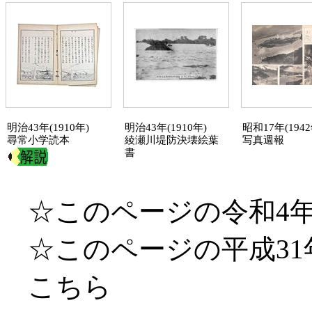
明治43年(1910年)
明治43年(1910年)
昭和17年(1942
尋常小学読本
綾瀬川
堤防決壊絵葉
写真週報
書
☆このページの令和4年(2
☆このページの平成31年(
こちら