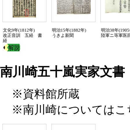
文化9年(1812年)
明治15年(1882年)
明治38年(1905
改正音訓 五経 書
うきよ
新聞
陸軍ニ等軍医
経
南川崎五十嵐実家文書
※資料館所蔵
※南川崎については
こ