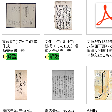
寛政6年(1794年)以降
文化11年(1814年)
文政5年(1822年
作成
新撰〔しんせん〕増
八條領
下郷12
商売家
書上帳
補大全商売往来
損田反別書上
※翻刻は
こちら
慶応元年(元治2年、
慶応元年(1865年)
(近世)