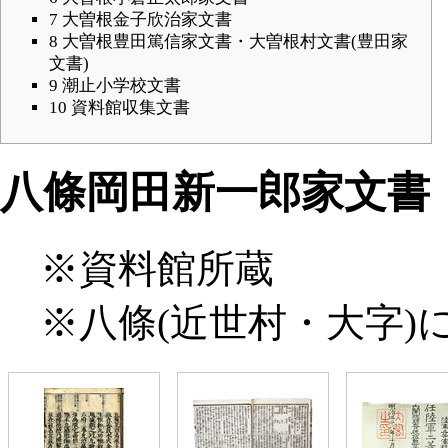
7
大曽根金子欣治家文書
8
大曽根豊田篤信家文書・大曽根村文書(豊田家
文書)
9
潮止小学校文書
10
資料館収集文書
八條岡田新一郎家文書
※資料館所蔵
※八條(
近世
村・大字)