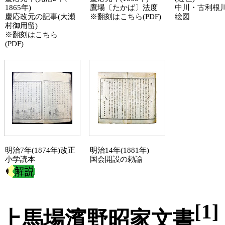
1865年)
鷹場〔たかば〕法度
中川
・
古利根
慶応改元の記事(大瀬
※翻刻は
こちら(PDF)
絵図
村御用留)
※翻刻は
こちら
(PDF)
明治7年(1874年)改正
明治14年(1881年)
小学読本
国会開設の勅諭
[1]
上馬場濱野昭家文書