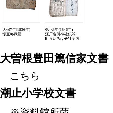
天保7年(1836年)
弘化3年(1846年)
懐宝略武鑑
江戸名所神社仏閣
町々いろは分独案内
大曽根豊田篤信家文書・
こちら
潮止小学校文書
※資料館所蔵