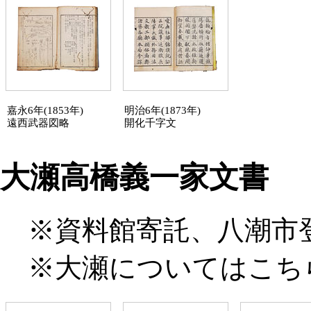
嘉永6年(1853年)
明治6年(1873年)
遠西武器図略
開化千字文
大瀬高橋義一家文書
※資料館寄託、
八潮市
※大瀬については
こち