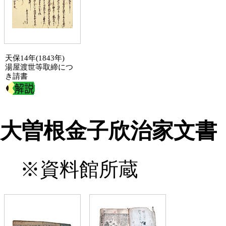
天保14年(1843年)
湯屋渡世等取締につ
き請書
大曽根金子欣治家文書
※資料館所蔵