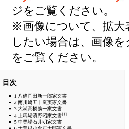
ジをご覧ください。
※画像について、拡大
したい場合は、画像を
をご覧ください。
目次
1
八條岡田新一郎家文書
2
南川崎五十嵐実家文書
3
大瀬高橋義一家文書
[1]
4
上馬場濱野昭家文書
5
中馬場石井明家文書
6
大曽根小倉正太郎家文書