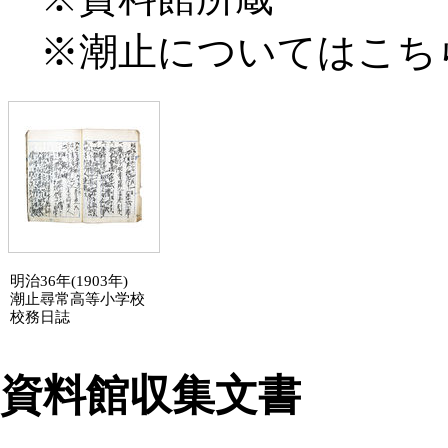
※潮止については
こち
明治36年(1903年)
潮止
尋常高等
小学校
校務日誌
資料館収集文書