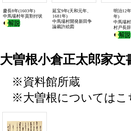
慶長8年(1603年)
延宝9年(天和元年、
明治12年(
中馬場村
年貢割付状
1681年)
年)
中馬場村開発新田争
中馬場村
論裁許絵図
村
戸長
辞
大曽根小倉正太郎家文
※資料館所蔵
※大曽根については
こ