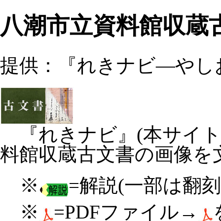
八潮市立資料館収蔵古
提供：『れきナビ―やし
『れきナビ』(本サイト
料館
収蔵古文書の画像を
※
=解説(一部は翻
※
=PDFファイル→