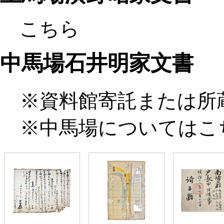
こちら
中馬場石井明家文書
※資料館寄託または所
※中馬場については
こ