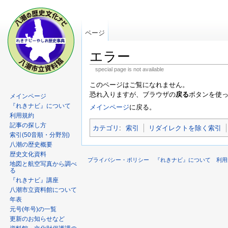
ページ
エラー
special page is not available
このページはご覧になれません。
恐れ入りますが、ブラウザの
戻る
ボタンを使
メインページ
『れきナビ』について
メインページ
に戻る。
利用規約
記事の探し方
カテゴリ
:
索引
リダイレクトを除く索引
索引(50音順・分野別)
八潮の歴史概要
歴史文化資料
プライバシー・ポリシー
『れきナビ』について
利用
地図と航空写真から調べ
る
『れきナビ』講座
八潮市立資料館について
年表
元号(年号)の一覧
更新のお知らせなど