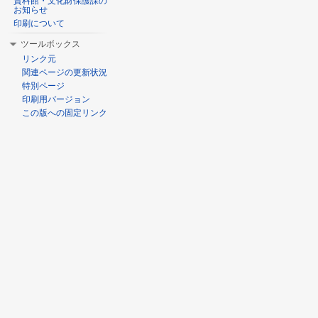
資料館・文化財保護課の
お知らせ
印刷について
ツールボックス
リンク元
関連ページの更新状況
特別ページ
印刷用バージョン
この版への固定リンク