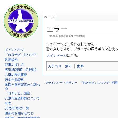
ページ
エラー
special page is not available
このページはご覧になれません。
恐れ入りますが、ブラウザの
戻る
ボタンを使
メインページ
『れきナビ』について
メインページ
に戻る。
利用規約
記事の探し方
カテゴリ
:
索引
史料
索引(50音順・分野別)
八潮の歴史概要
歴史文化資料
プライバシー・ポリシー
『れきナビ』について
利用
地図と航空写真から調べ
る
『れきナビ』講座
八潮市立資料館について
年表
元号(年号)の一覧
更新のお知らせなど