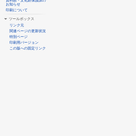
資料館・文化財保護課の
お知らせ
印刷について
ツールボックス
リンク元
関連ページの更新状況
特別ページ
印刷用バージョン
この版への固定リンク