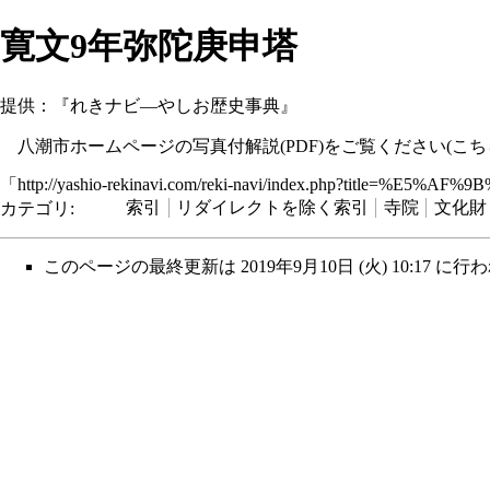
寛文9年弥陀庚申塔
提供：『れきナビ―やしお歴史事典』
八潮市ホームページの写真付解説(PDF)をご覧ください(
こち
「
http://yashio-rekinavi.com/reki-navi/index.php?tit
カテゴリ
:
索引
リダイレクトを除く索引
寺院
文化財
このページの最終更新は 2019年9月10日 (火) 10:17 に