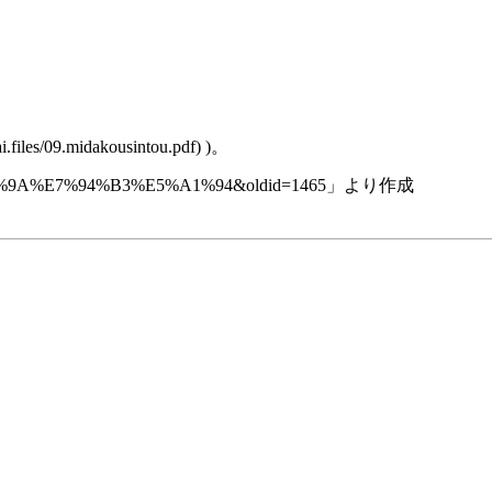
)。
%BA%9A%E7%94%B3%E5%A1%94&oldid=1465
」より作成