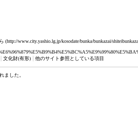
ら
le=%E5%AF%9B%E6%96%879%E5%B9%B4%E5%BC%A5%E9%99%80%E5
文化財(有形)
他のサイト参照としている項目
行われました。