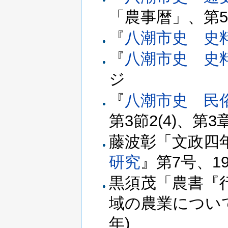
「農事暦」、第5
『
八潮市史 史
『
八潮市史 史
ジ
『
八潮市史 民
第3節2(4)、第3
藤波彰「文政四
研究
』第7号、19
黒須茂「農書『
域の農業につい
年)