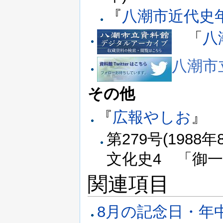
『
八潮市近代史
「
八
八潮市立
その他
『
広報やしお
』
第279号(1988年
文化史4 「御
関連項目
8月の記念日・年