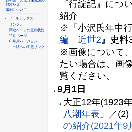
資料館・文化財保護課の
『行諚記』につい
お知らせ
印刷について
紹介
ツールボックス
リンク元
※「小沢氏年中行
関連ページの更新状況
特別ページ
編 近世2
』史料
印刷用バージョン
この版への固定リンク
※画像について
たい場合は、画
覧ください。
9月1日
大正12年(1923
八潮年表
」／(2)
の紹介(2021年9