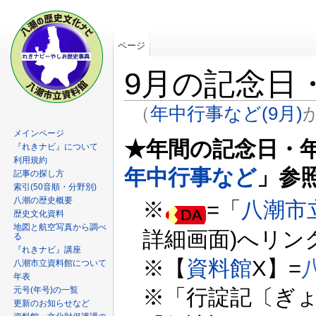
ページ
9月の記念日
（
年中行事など(9月)
メインページ
★年間の記念日・
『れきナビ』について
利用規約
年中行事など
」参
記事の探し方
索引(50音順・分野別)
八潮の歴史概要
※
=「
八潮市
歴史文化資料
地図と航空写真から調べ
詳細画面)へリン
る
『れきナビ』講座
※【
資料館
X】=
八
八潮市立資料館について
年表
元号(年号)の一覧
※「行諚記〔ぎょ
更新のお知らせなど