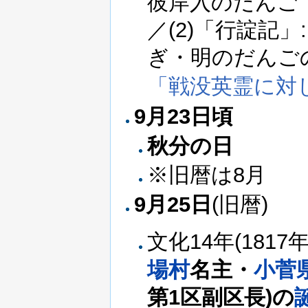
彼岸入のだんご
／(2)「行諚記
ぎ・明のだんごの
「戦没英霊に対
9月23日頃
秋分の日
※旧暦は8月
9月25日
(旧暦)
文化14年(1817
場村
名主・
小菅
第1区副区長)の