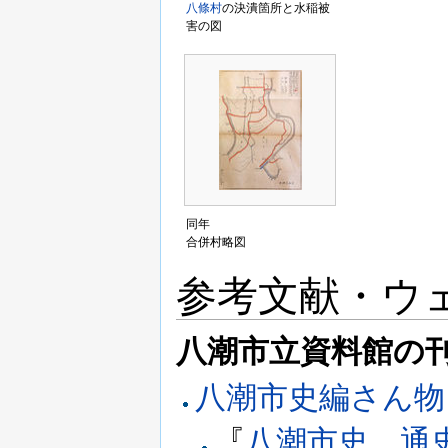
八條村
の決潰箇所と水稲被
害の図
同年
合併村略図
参考文献・ウ
八潮市立資料館の
八潮市史編さん物
『
八潮市史 通