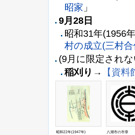
昭家
」
9月28日
昭和31年(1956
村の成立(三村合
(9月に限定されな
稲刈り
→
【資料館
昭和22年(1947年)
八潮市の市章