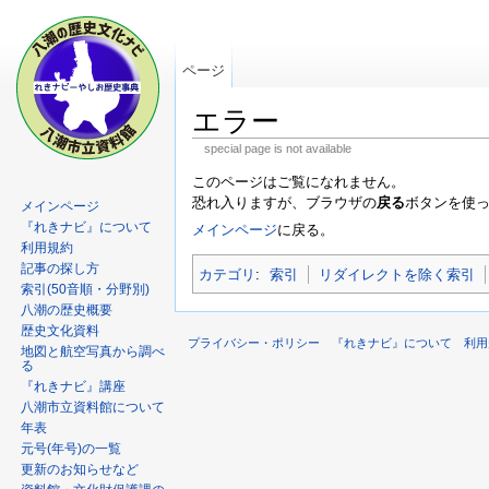
ページ
エラー
special page is not available
このページはご覧になれません。
恐れ入りますが、ブラウザの
戻る
ボタンを使
メインページ
『れきナビ』について
メインページ
に戻る。
利用規約
記事の探し方
カテゴリ
:
索引
リダイレクトを除く索引
索引(50音順・分野別)
八潮の歴史概要
歴史文化資料
プライバシー・ポリシー
『れきナビ』について
利用
地図と航空写真から調べ
る
『れきナビ』講座
八潮市立資料館について
年表
元号(年号)の一覧
更新のお知らせなど