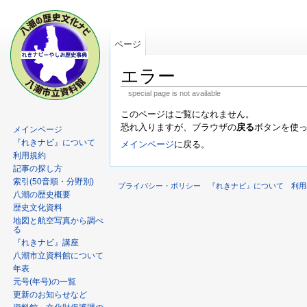
ページ
エラー
special page is not available
このページはご覧になれません。
恐れ入りますが、ブラウザの
戻る
ボタンを使
メインページ
『れきナビ』について
メインページ
に戻る。
利用規約
記事の探し方
索引(50音順・分野別)
プライバシー・ポリシー
『れきナビ』について
利用
八潮の歴史概要
歴史文化資料
地図と航空写真から調べ
る
『れきナビ』講座
八潮市立資料館について
年表
元号(年号)の一覧
更新のお知らせなど