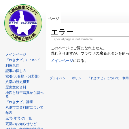
ページ
エラー
special page is not available
このページはご覧になれません。
恐れ入りますが、ブラウザの
戻る
ボタンを使
メインページ
『れきナビ』について
メインページ
に戻る。
利用規約
記事の探し方
索引(50音順・分野別)
プライバシー・ポリシー
『れきナビ』について
利用
八潮の歴史概要
歴史文化資料
地図と航空写真から調べ
る
『れきナビ』講座
八潮市立資料館について
年表
元号(年号)の一覧
更新のお知らせなど