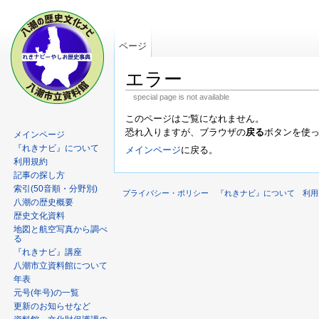
ページ
エラー
special page is not available
このページはご覧になれません。
恐れ入りますが、ブラウザの
戻る
ボタンを使
メインページ
『れきナビ』について
メインページ
に戻る。
利用規約
記事の探し方
索引(50音順・分野別)
プライバシー・ポリシー
『れきナビ』について
利用
八潮の歴史概要
歴史文化資料
地図と航空写真から調べ
る
『れきナビ』講座
八潮市立資料館について
年表
元号(年号)の一覧
更新のお知らせなど