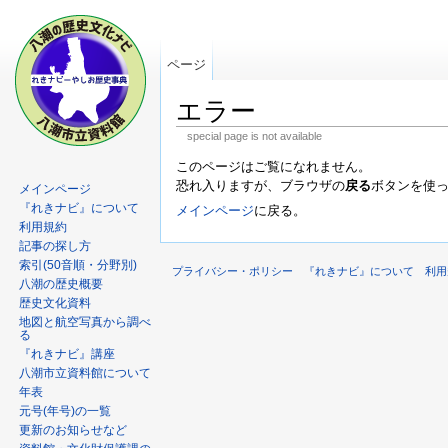
ページ
エラー
special page is not available
このページはご覧になれません。
恐れ入りますが、ブラウザの
戻る
ボタンを使
メインページ
『れきナビ』について
メインページ
に戻る。
利用規約
記事の探し方
索引(50音順・分野別)
プライバシー・ポリシー
『れきナビ』について
利用
八潮の歴史概要
歴史文化資料
地図と航空写真から調べ
る
『れきナビ』講座
八潮市立資料館について
年表
元号(年号)の一覧
更新のお知らせなど