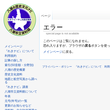
ページ
エラー
special page is not available
このページはご覧になれません。
恐れ入りますが、ブラウザの
戻る
ボタンを使
メインページ
『れきナビ』について
メインページ
に戻る。
利用規約
記事の探し方
索引(50音順・分野別)
プライバシー・ポリシー
『れきナビ』について
利用
八潮の歴史概要
歴史文化資料
地図と航空写真から調べ
る
『れきナビ』講座
八潮市立資料館について
年表
元号(年号)の一覧
更新のお知らせなど