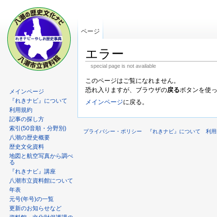
ページ
エラー
special page is not available
このページはご覧になれません。
恐れ入りますが、ブラウザの
戻る
ボタンを使
メインページ
『れきナビ』について
メインページ
に戻る。
利用規約
記事の探し方
索引(50音順・分野別)
プライバシー・ポリシー
『れきナビ』について
利用
八潮の歴史概要
歴史文化資料
地図と航空写真から調べ
る
『れきナビ』講座
八潮市立資料館について
年表
元号(年号)の一覧
更新のお知らせなど