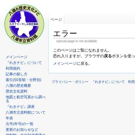
ページ
エラー
special page is not available
このページはご覧になれません。
恐れ入りますが、ブラウザの
戻る
ボタンを使
メインページ
『れきナビ』について
メインページ
に戻る。
利用規約
記事の探し方
索引(50音順・分野別)
プライバシー・ポリシー
『れきナビ』について
利用
八潮の歴史概要
歴史文化資料
地図と航空写真から調べ
る
『れきナビ』講座
八潮市立資料館について
年表
元号(年号)の一覧
更新のお知らせなど