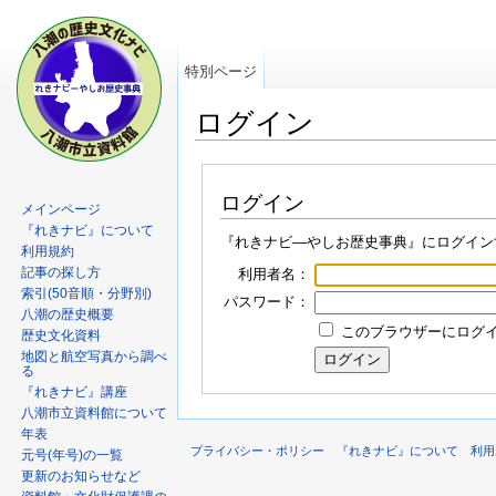
特別ページ
ログイン
ログイン
メインページ
『れきナビ』について
『れきナビ―やしお歴史事典』にログイン
利用規約
記事の探し方
利用者名：
索引(50音順・分野別)
パスワード：
八潮の歴史概要
このブラウザーにログイン
歴史文化資料
地図と航空写真から調べ
る
『れきナビ』講座
八潮市立資料館について
年表
プライバシー・ポリシー
『れきナビ』について
利用
元号(年号)の一覧
更新のお知らせなど