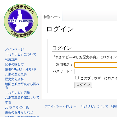
特別ページ
ログイン
ログイン
メインページ
『れきナビ』について
『れきナビ―やしお歴史事典』にログイン
利用規約
記事の探し方
利用者名：
索引(50音順・分野別)
パスワード：
八潮の歴史概要
このブラウザーにログイン
歴史文化資料
地図と航空写真から調べ
る
『れきナビ』講座
八潮市立資料館について
年表
プライバシー・ポリシー
『れきナビ』について
利用
元号(年号)の一覧
更新のお知らせなど