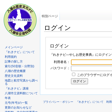
特別ページ
ログイン
ログイン
メインページ
『れきナビ』について
『れきナビ―やしお歴史事典』にログイン
利用規約
記事の探し方
利用者名：
索引(50音順・分野別)
パスワード：
八潮の歴史概要
このブラウザーにログイン
歴史文化資料
地図と航空写真から調べ
る
『れきナビ』講座
八潮市立資料館について
年表
プライバシー・ポリシー
『れきナビ』について
利用
元号(年号)の一覧
更新のお知らせなど