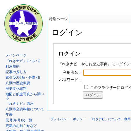
特別ページ
ログイン
ログイン
メインページ
『れきナビ』について
『れきナビ―やしお歴史事典』にログイン
利用規約
記事の探し方
利用者名：
索引(50音順・分野別)
パスワード：
八潮の歴史概要
このブラウザーにログイン
歴史文化資料
地図と航空写真から調べ
る
『れきナビ』講座
八潮市立資料館について
年表
プライバシー・ポリシー
『れきナビ』について
利用
元号(年号)の一覧
更新のお知らせなど