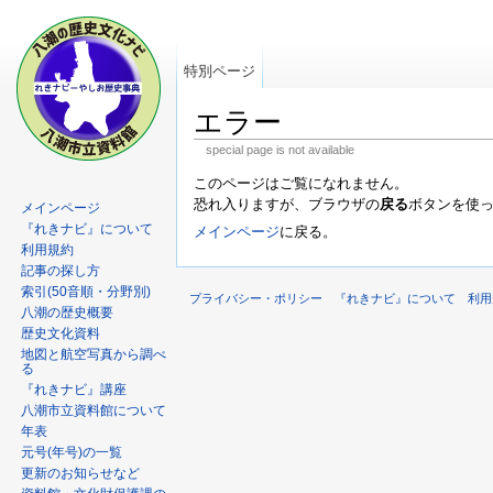
特別ページ
エラー
special page is not available
このページはご覧になれません。
恐れ入りますが、ブラウザの
戻る
ボタンを使
メインページ
『れきナビ』について
メインページ
に戻る。
利用規約
記事の探し方
索引(50音順・分野別)
プライバシー・ポリシー
『れきナビ』について
利用
八潮の歴史概要
歴史文化資料
地図と航空写真から調べ
る
『れきナビ』講座
八潮市立資料館について
年表
元号(年号)の一覧
更新のお知らせなど