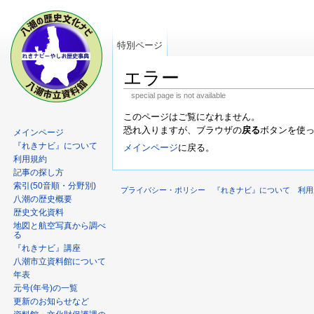
特別ページ
エラー
special page is not available
このページはご覧になれません。
恐れ入りますが、ブラウザの
戻る
ボタンを使
メインページ
『れきナビ』について
メインページ
に戻る。
利用規約
記事の探し方
索引(50音順・分野別)
プライバシー・ポリシー
『れきナビ』について
利用
八潮の歴史概要
歴史文化資料
地図と航空写真から調べ
る
『れきナビ』講座
八潮市立資料館について
年表
元号(年号)の一覧
更新のお知らせなど