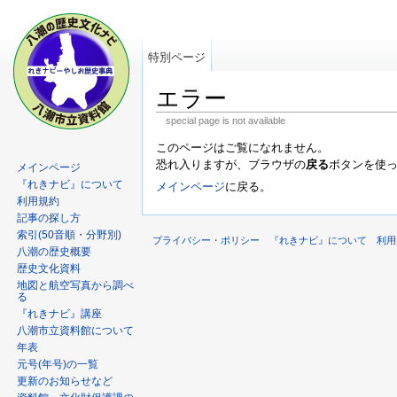
特別ページ
エラー
special page is not available
このページはご覧になれません。
恐れ入りますが、ブラウザの
戻る
ボタンを使
メインページ
『れきナビ』について
メインページ
に戻る。
利用規約
記事の探し方
索引(50音順・分野別)
プライバシー・ポリシー
『れきナビ』について
利用
八潮の歴史概要
歴史文化資料
地図と航空写真から調べ
る
『れきナビ』講座
八潮市立資料館について
年表
元号(年号)の一覧
更新のお知らせなど