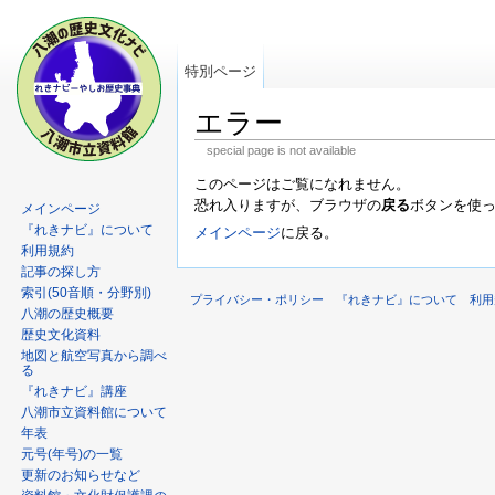
特別ページ
エラー
special page is not available
このページはご覧になれません。
恐れ入りますが、ブラウザの
戻る
ボタンを使
メインページ
『れきナビ』について
メインページ
に戻る。
利用規約
記事の探し方
索引(50音順・分野別)
プライバシー・ポリシー
『れきナビ』について
利用
八潮の歴史概要
歴史文化資料
地図と航空写真から調べ
る
『れきナビ』講座
八潮市立資料館について
年表
元号(年号)の一覧
更新のお知らせなど