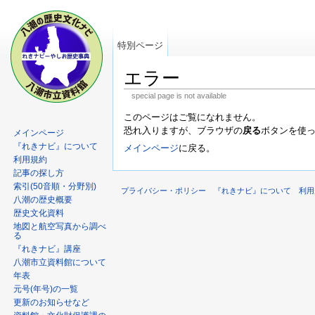
特別ページ
エラー
special page is not available
このページはご覧になれません。
恐れ入りますが、ブラウザの
戻る
ボタンを使
メインページ
『れきナビ』について
メインページ
に戻る。
利用規約
記事の探し方
索引(50音順・分野別)
プライバシー・ポリシー
『れきナビ』について
利用
八潮の歴史概要
歴史文化資料
地図と航空写真から調べ
る
『れきナビ』講座
八潮市立資料館について
年表
元号(年号)の一覧
更新のお知らせなど