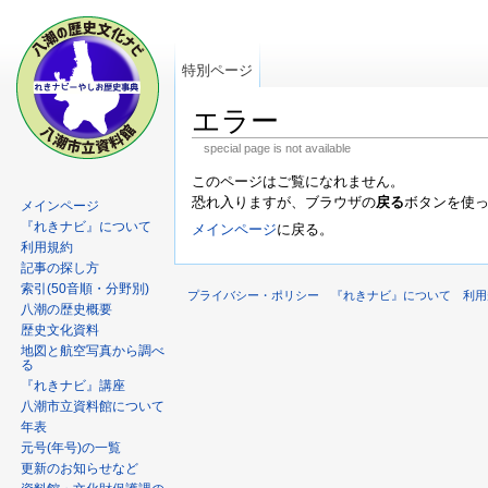
特別ページ
エラー
special page is not available
このページはご覧になれません。
恐れ入りますが、ブラウザの
戻る
ボタンを使
メインページ
『れきナビ』について
メインページ
に戻る。
利用規約
記事の探し方
索引(50音順・分野別)
プライバシー・ポリシー
『れきナビ』について
利用
八潮の歴史概要
歴史文化資料
地図と航空写真から調べ
る
『れきナビ』講座
八潮市立資料館について
年表
元号(年号)の一覧
更新のお知らせなど