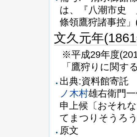
は、『八潮市史 
條領鷹狩諸事控」(
文久元年(186
※平成29年度(2
「鷹狩りに関す
出典:資料館寄
ノ木村
雄右衛門一
申上候〔おそれ
てまつりそうろ
原文