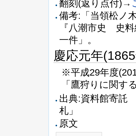
翻刻(返り点付)→
備考:「当領松ノ
『八潮市史 史料
一件」。
慶応元年(18
※平成29年度(2
「鷹狩りに関す
出典:資料館寄託
札」
原文