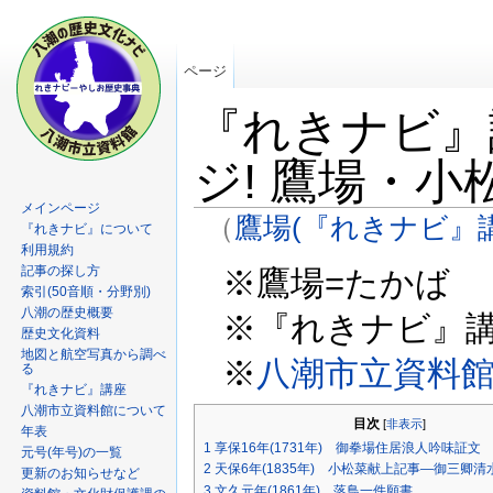
ページ
『れきナビ』
ジ! 鷹場・小
メインページ
（
鷹場(『れきナビ』
『れきナビ』について
利用規約
記事の探し方
※鷹場=たかば
索引(50音順・分野別)
八潮の歴史概要
※『れきナビ』
歴史文化資料
地図と航空写真から調べ
※
八潮市立資料
る
『れきナビ』講座
八潮市立資料館について
目次
[
非表示
]
年表
1
享保16年(1731年) 御拳場住居浪人吟味証文
元号(年号)の一覧
2
天保6年(1835年) 小松菜献上記事―御三卿
更新のお知らせなど
3
文久元年(1861年) 落鳥一件願書