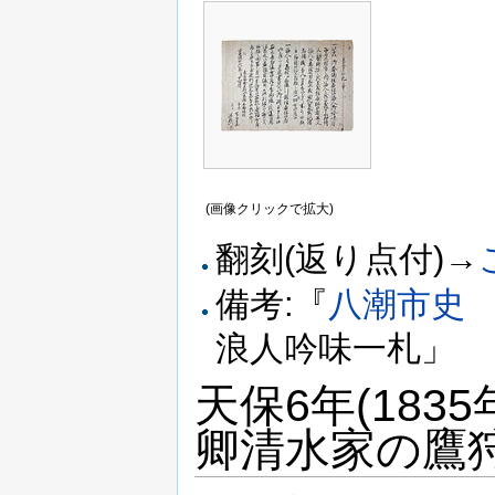
(画像クリックで拡大)
翻刻(返り点付)→
備考:『
八潮市史 
浪人吟味一札」
天保6年(18
卿清水家の鷹