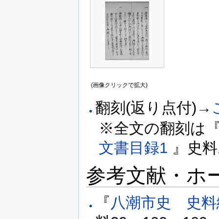
(画像クリックで拡大)
翻刻(返り点付)→
※全文の翻刻は
文書目録1
』史料
参考文献・ホ
『
八潮市史 史料