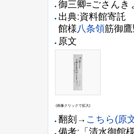
御三卿=ごさんき
出典:資料館寄
館様
八条領
筋御
原文
(画像クリックで拡大)
翻刻→
こちら(原文
備考:「清水御館