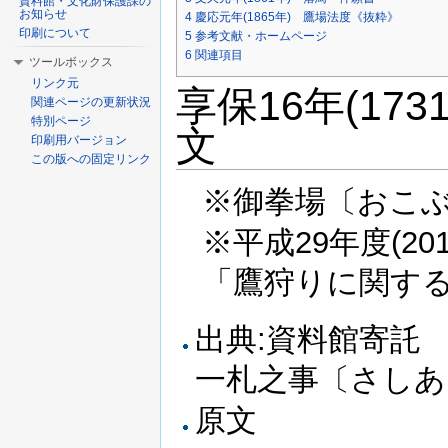
資料館・文化財保護課の
お知らせ
4
慶応元年(1865年) 鷹場法度《抜粋》
印刷について
5
参考文献・ホームページ
6
関連項目
ツールボックス
リンク元
享保16年(17
関連ページの更新状況
特別ページ
文
印刷用バージョン
この版への固定リンク
※御拳場〔おこぶ
※平成29年度(2
「鷹狩りに関す
出典:資料館寄
一札之事〔さし
原文