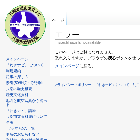
ページ
エラー
special page is not available
このページはご覧になれません。
恐れ入りますが、ブラウザの
戻る
ボタンを使
メインページ
『れきナビ』について
メインページ
に戻る。
利用規約
記事の探し方
索引(50音順・分野別)
プライバシー・ポリシー
『れきナビ』について
利用
八潮の歴史概要
歴史文化資料
地図と航空写真から調べ
る
『れきナビ』講座
八潮市立資料館について
年表
元号(年号)の一覧
更新のお知らせなど