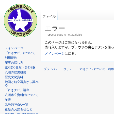
ファイル
エラー
special page is not available
このページはご覧になれません。
恐れ入りますが、ブラウザの
戻る
ボタンを使
メインページ
『れきナビ』について
メインページ
に戻る。
利用規約
記事の探し方
索引(50音順・分野別)
プライバシー・ポリシー
『れきナビ』について
利用
八潮の歴史概要
歴史文化資料
地図と航空写真から調べ
る
『れきナビ』講座
八潮市立資料館について
年表
元号(年号)の一覧
更新のお知らせなど