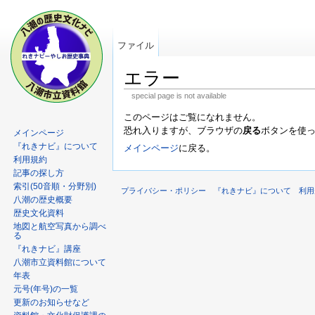
ファイル
エラー
special page is not available
このページはご覧になれません。
恐れ入りますが、ブラウザの
戻る
ボタンを使
メインページ
『れきナビ』について
メインページ
に戻る。
利用規約
記事の探し方
索引(50音順・分野別)
プライバシー・ポリシー
『れきナビ』について
利用
八潮の歴史概要
歴史文化資料
地図と航空写真から調べ
る
『れきナビ』講座
八潮市立資料館について
年表
元号(年号)の一覧
更新のお知らせなど