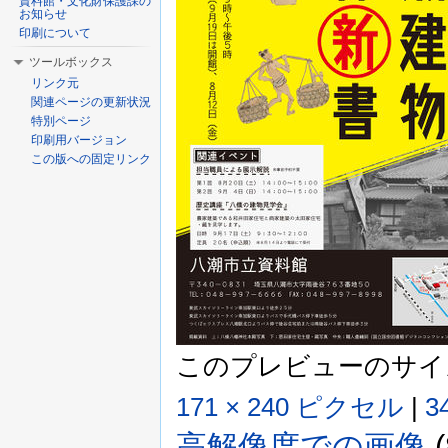
資料館・文化財保護課の
お知らせ
印刷について
ツールボックス
リンク元
関連ページの更新状況
特別ページ
印刷用バージョン
この版への固定リンク
このプレビューのサイ
171 × 240 ピクセル
|
3
高解像度での画像
‎