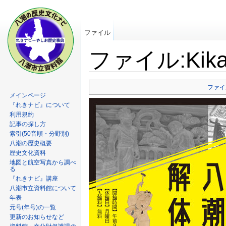
ファイル
ファイル:Kikak
ファイ
メインページ
『れきナビ』について
利用規約
記事の探し方
索引(50音順・分野別)
八潮の歴史概要
歴史文化資料
地図と航空写真から調べ
る
『れきナビ』講座
八潮市立資料館について
年表
元号(年号)の一覧
更新のお知らせなど