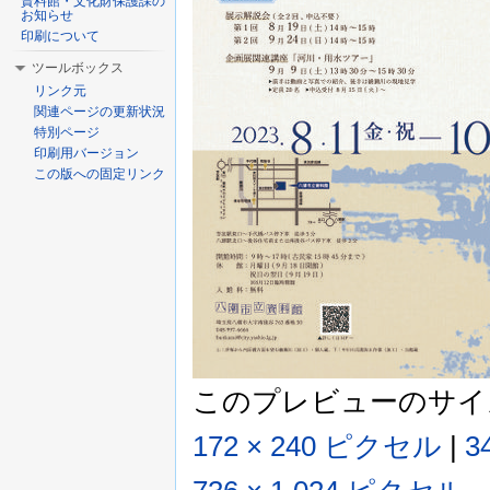
資料館・文化財保護課の
お知らせ
印刷について
ツールボックス
リンク元
関連ページの更新状況
特別ページ
印刷用バージョン
この版への固定リンク
このプレビューのサイ
172 × 240 ピクセル
|
3