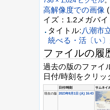
736 × 1,024 ピクセル
高解像度での画像
‎
イズ：1.2メガバイト、
タイトル:
八潮市
統べる・活〔い〕
ファイルの履
過去の版のファイ
日付/時刻をクリ
日付/時刻
サムネイ
現在の版
2023年8月1日 (火) 16:43