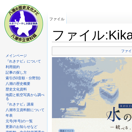
ファイル
ファイル:Kikak
ファイ
メインページ
『れきナビ』について
利用規約
記事の探し方
索引(50音順・分野別)
八潮の歴史概要
歴史文化資料
地図と航空写真から調べ
る
『れきナビ』講座
八潮市立資料館について
年表
元号(年号)の一覧
更新のお知らせなど