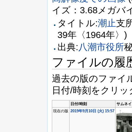
イズ：3.68メガバイト
タイトル:
潮止
支
39年〈1964年〉)
出典:
八潮市役所
ファイルの履
過去の版のファイ
日付/時刻をクリ
日付/時刻
サムネイ
現在の版
2019年9月10日 (火) 15:57