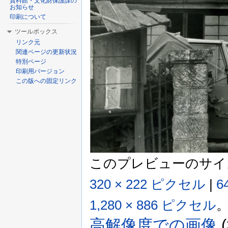
資料館・文化財保護課の
お知らせ
印刷について
ツールボックス
リンク元
関連ページの更新状況
特別ページ
印刷用バージョン
この版への固定リンク
このプレビューのサイ
320 × 222 ピクセル
|
6
1,280 × 886 ピクセル
高解像度での画像
‎