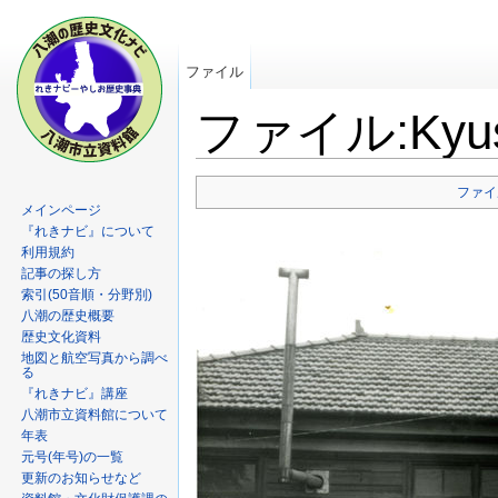
ファイル
ファイル:Kyusi
ファイ
メインページ
『れきナビ』について
利用規約
記事の探し方
索引(50音順・分野別)
八潮の歴史概要
歴史文化資料
地図と航空写真から調べ
る
『れきナビ』講座
八潮市立資料館について
年表
元号(年号)の一覧
更新のお知らせなど