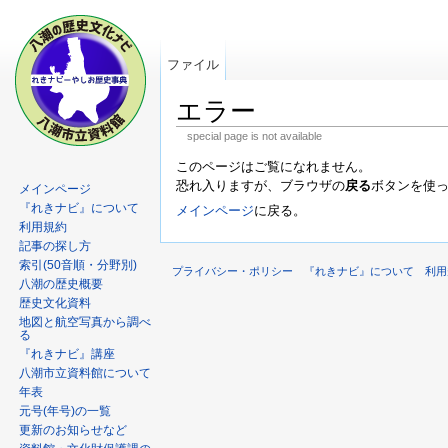
ファイル
エラー
special page is not available
このページはご覧になれません。
恐れ入りますが、ブラウザの
戻る
ボタンを使
メインページ
『れきナビ』について
メインページ
に戻る。
利用規約
記事の探し方
索引(50音順・分野別)
プライバシー・ポリシー
『れきナビ』について
利用
八潮の歴史概要
歴史文化資料
地図と航空写真から調べ
る
『れきナビ』講座
八潮市立資料館について
年表
元号(年号)の一覧
更新のお知らせなど