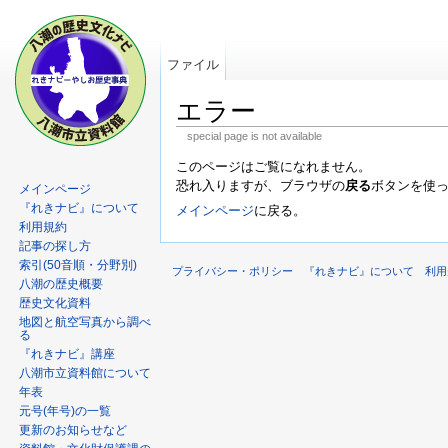
ファイル
エラー
special page is not available
このページはご覧になれません。
恐れ入りますが、ブラウザの
戻る
ボタンを使
メインページ
『れきナビ』について
メインページ
に戻る。
利用規約
記事の探し方
索引(50音順・分野別)
プライバシー・ポリシー
『れきナビ』について
利用
八潮の歴史概要
歴史文化資料
地図と航空写真から調べ
る
『れきナビ』講座
八潮市立資料館について
年表
元号(年号)の一覧
更新のお知らせなど