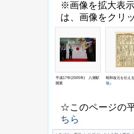
※画像を拡大表
は、画像をクリ
平成17年(2005年) 八潮駅
昭和改元を伝え
開業
報
』
☆このページの平成3
ちら