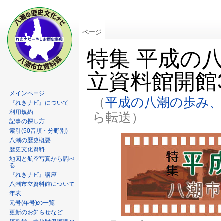
ページ
特集 平成の
立資料館開館
メインページ
（
平成の八潮の歩み、
『れきナビ』について
利用規約
ら転送）
記事の探し方
索引(50音順・分野別)
八潮の歴史概要
歴史文化資料
地図と航空写真から調べ
る
『れきナビ』講座
八潮市立資料館について
年表
元号(年号)の一覧
更新のお知らせなど