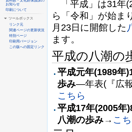
資料館・文化財保護課の
「平成」は31年(2
お知らせ
印刷について
ら「令和」が始まりま
ツールボックス
月23日に開館した
リンク元
関連ページの更新状況
特別ページ
ます。
印刷用バージョン
この版への固定リンク
平成の八潮の
平成元年(1989年
歩み
―年表(『広
こちら
平成17年(2005
八潮の歩み
→
こち