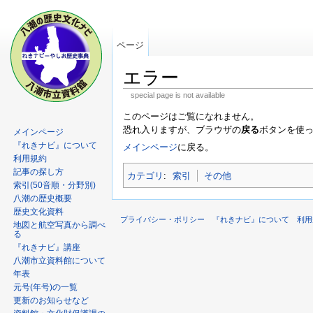
ページ
エラー
special page is not available
このページはご覧になれません。
恐れ入りますが、ブラウザの
戻る
ボタンを使
メインページ
『れきナビ』について
メインページ
に戻る。
利用規約
記事の探し方
カテゴリ
:
索引
その他
索引(50音順・分野別)
八潮の歴史概要
歴史文化資料
プライバシー・ポリシー
『れきナビ』について
利用
地図と航空写真から調べ
る
『れきナビ』講座
八潮市立資料館について
年表
元号(年号)の一覧
更新のお知らせなど