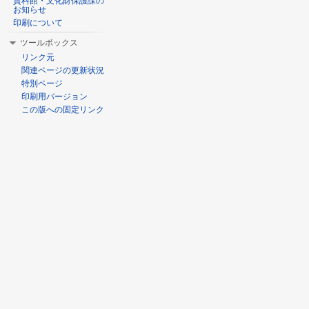
資料館・文化財保護課の
お知らせ
印刷について
ツールボックス
リンク元
関連ページの更新状況
特別ページ
印刷用バージョン
この版への固定リンク