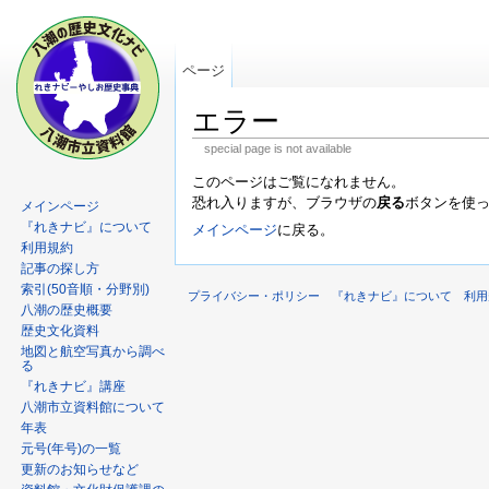
ページ
エラー
special page is not available
このページはご覧になれません。
恐れ入りますが、ブラウザの
戻る
ボタンを使
メインページ
『れきナビ』について
メインページ
に戻る。
利用規約
記事の探し方
索引(50音順・分野別)
プライバシー・ポリシー
『れきナビ』について
利用
八潮の歴史概要
歴史文化資料
地図と航空写真から調べ
る
『れきナビ』講座
八潮市立資料館について
年表
元号(年号)の一覧
更新のお知らせなど